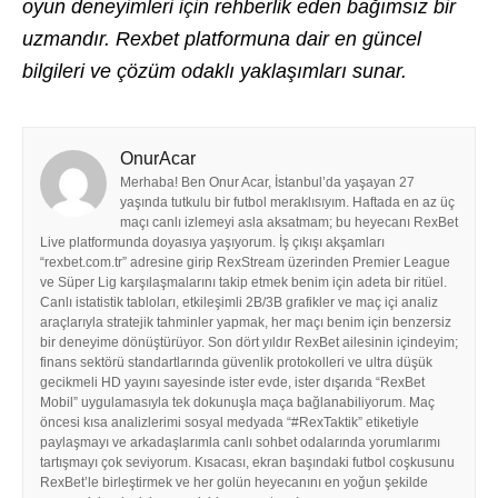
oyun deneyimleri için rehberlik eden bağımsız bir
uzmandır. Rexbet platformuna dair en güncel
bilgileri ve çözüm odaklı yaklaşımları sunar.
OnurAcar
Merhaba! Ben Onur Acar, İstanbul’da yaşayan 27
yaşında tutkulu bir futbol meraklısıyım. Haftada en az üç
maçı canlı izlemeyi asla aksatmam; bu heyecanı RexBet
Live platformunda doyasıya yaşıyorum. İş çıkışı akşamları
“rexbet.com.tr” adresine girip RexStream üzerinden Premier League
ve Süper Lig karşılaşmalarını takip etmek benim için adeta bir ritüel.
Canlı istatistik tabloları, etkileşimli 2B/3B grafikler ve maç içi analiz
araçlarıyla stratejik tahminler yapmak, her maçı benim için benzersiz
bir deneyime dönüştürüyor. Son dört yıldır RexBet ailesinin içindeyim;
finans sektörü standartlarında güvenlik protokolleri ve ultra düşük
gecikmeli HD yayını sayesinde ister evde, ister dışarıda “RexBet
Mobil” uygulamasıyla tek dokunuşla maça bağlanabiliyorum. Maç
öncesi kısa analizlerimi sosyal medyada “#RexTaktik” etiketiyle
paylaşmayı ve arkadaşlarımla canlı sohbet odalarında yorumlarımı
tartışmayı çok seviyorum. Kısacası, ekran başındaki futbol coşkusunu
RexBet’le birleştirmek ve her golün heyecanını en yoğun şekilde