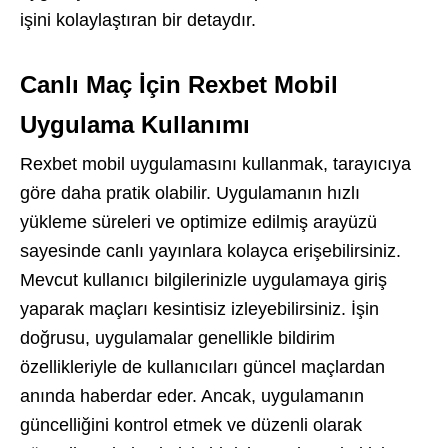
işini kolaylaştıran bir detaydır.
Canlı Maç İçin Rexbet Mobil
Uygulama Kullanımı
Rexbet mobil uygulamasını kullanmak, tarayıcıya
göre daha pratik olabilir. Uygulamanın hızlı
yükleme süreleri ve optimize edilmiş arayüzü
sayesinde canlı yayınlara kolayca erişebilirsiniz.
Mevcut kullanıcı bilgilerinizle uygulamaya giriş
yaparak maçları kesintisiz izleyebilirsiniz. İşin
doğrusu, uygulamalar genellikle bildirim
özellikleriyle de kullanıcıları güncel maçlardan
anında haberdar eder. Ancak, uygulamanın
güncelliğini kontrol etmek ve düzenli olarak