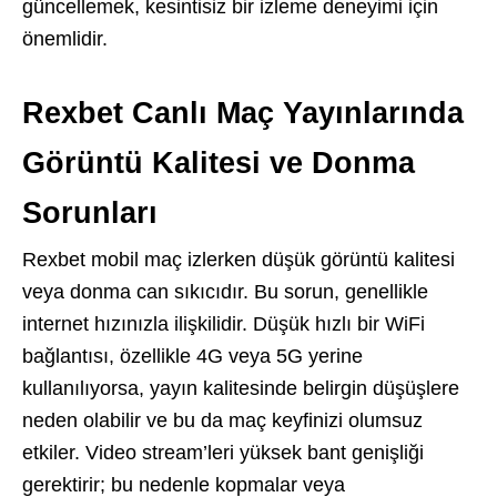
güncellemek, kesintisiz bir izleme deneyimi için
önemlidir.
Rexbet Canlı Maç Yayınlarında
Görüntü Kalitesi ve Donma
Sorunları
Rexbet mobil maç izlerken düşük görüntü kalitesi
veya donma can sıkıcıdır. Bu sorun, genellikle
internet hızınızla ilişkilidir. Düşük hızlı bir WiFi
bağlantısı, özellikle 4G veya 5G yerine
kullanılıyorsa, yayın kalitesinde belirgin düşüşlere
neden olabilir ve bu da maç keyfinizi olumsuz
etkiler. Video stream’leri yüksek bant genişliği
gerektirir; bu nedenle kopmalar veya