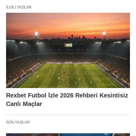
İLGILI YAZILAR
Rexbet Futbol İzle 2026 Rehberi Kesintisiz
Canlı Maçlar
SON YAZILAR