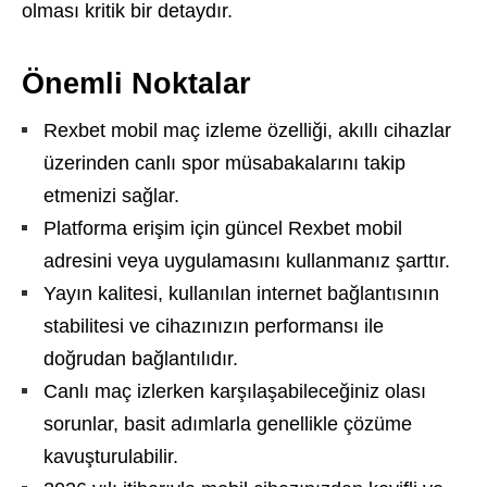
olması kritik bir detaydır.
Önemli Noktalar
Rexbet mobil maç izleme özelliği, akıllı cihazlar
üzerinden canlı spor müsabakalarını takip
etmenizi sağlar.
Platforma erişim için güncel Rexbet mobil
adresini veya uygulamasını kullanmanız şarttır.
Yayın kalitesi, kullanılan internet bağlantısının
stabilitesi ve cihazınızın performansı ile
doğrudan bağlantılıdır.
Canlı maç izlerken karşılaşabileceğiniz olası
sorunlar, basit adımlarla genellikle çözüme
kavuşturulabilir.