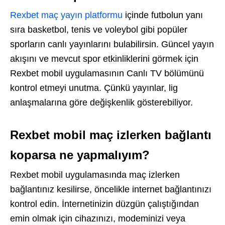
Rexbet maç yayın platformu
içinde futbolun yanı
sıra basketbol, tenis ve voleybol gibi popüler
sporların canlı yayınlarını bulabilirsin. Güncel yayın
akışını ve mevcut spor etkinliklerini görmek için
Rexbet mobil uygulamasının Canlı TV bölümünü
kontrol etmeyi unutma. Çünkü yayınlar, lig
anlaşmalarına göre değişkenlik gösterebiliyor.
Rexbet mobil maç izlerken bağlantı
koparsa ne yapmalıyım?
Rexbet mobil uygulamasında maç izlerken
bağlantınız kesilirse, öncelikle internet bağlantınızı
kontrol edin. İnternetinizin düzgün çalıştığından
emin olmak için cihazınızı, modeminizi veya