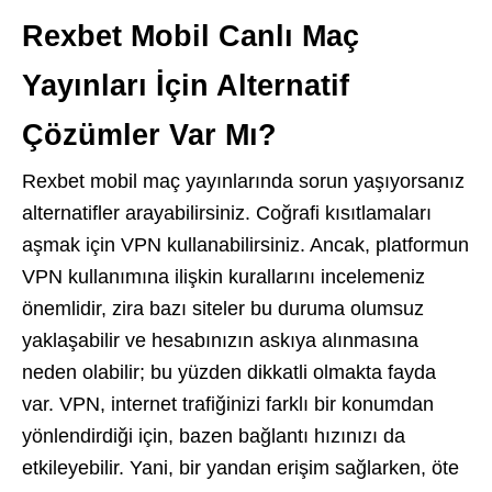
Rexbet Mobil Canlı Maç
Yayınları İçin Alternatif
Çözümler Var Mı?
Rexbet mobil maç yayınlarında sorun yaşıyorsanız
alternatifler arayabilirsiniz. Coğrafi kısıtlamaları
aşmak için VPN kullanabilirsiniz. Ancak, platformun
VPN kullanımına ilişkin kurallarını incelemeniz
önemlidir, zira bazı siteler bu duruma olumsuz
yaklaşabilir ve hesabınızın askıya alınmasına
neden olabilir; bu yüzden dikkatli olmakta fayda
var. VPN, internet trafiğinizi farklı bir konumdan
yönlendirdiği için, bazen bağlantı hızınızı da
etkileyebilir. Yani, bir yandan erişim sağlarken, öte