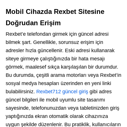
Mobil Cihazda Rexbet Sitesine
Doğrudan Erişim
Rexbet’e telefondan girmek için güncel adresi
bilmek şart. Genellikle, sorunsuz erişim için
adresler hızla güncellenir. Eski adresi kullanarak
siteye girmeye çalıştığınızda bir hata mesajı
görmek, maalesef sıkça karşılaşılan bir durumdur.
Bu durumda, çeşitli arama motorları veya Rexbet’in
sosyal medya hesapları üzerinden en yeni linki
bulabilirsiniz.
Rexbet712 güncel giriş
gibi adres
güncel bilgileri ile mobil uyumlu site tasarımı
sayesinde, telefonunuzdan veya tabletinizden giriş
yaptığınızda ekran otomatik olarak cihazınıza
uygun şekilde düzenlenir. Bu pratiklik, kullanıcıların