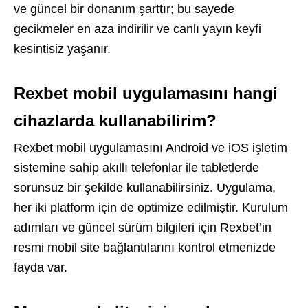
ve güncel bir donanım şarttır; bu sayede
gecikmeler en aza indirilir ve canlı yayın keyfi
kesintisiz yaşanır.
Rexbet mobil uygulamasını hangi
cihazlarda kullanabilirim?
Rexbet mobil uygulamasını Android ve iOS işletim
sistemine sahip akıllı telefonlar ile tabletlerde
sorunsuz bir şekilde kullanabilirsiniz. Uygulama,
her iki platform için de optimize edilmiştir. Kurulum
adımları ve güncel sürüm bilgileri için Rexbet’in
resmi mobil site bağlantılarını kontrol etmenizde
fayda var.