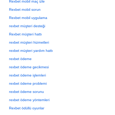
Rexbet mobil maç izle
Rexbet mobil sorun
Rexbet mobil uygulama
rexbet müşteri desteği
Rexbet müşteri hattı
rexbet müşteri hizmetleri
rexbet müşteri yardım hattı
rexbet ödeme
rexbet ödeme gecikmesi
rexbet ödeme işlemleri
rexbet ödeme problemi
rexbet ödeme sorunu
rexbet ödeme yöntemleri
Rexbet ödüllü oyunlar