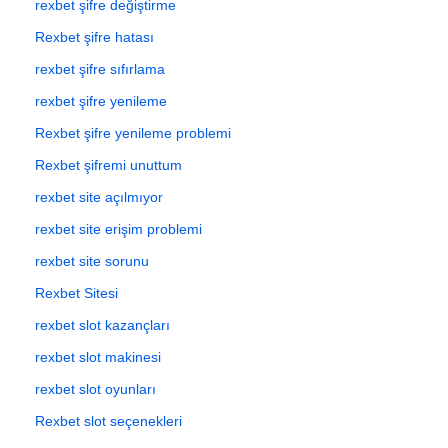
rexbet şifre değiştirme
Rexbet şifre hatası
rexbet şifre sıfırlama
rexbet şifre yenileme
Rexbet şifre yenileme problemi
Rexbet şifremi unuttum
rexbet site açılmıyor
rexbet site erişim problemi
rexbet site sorunu
Rexbet Sitesi
rexbet slot kazançları
rexbet slot makinesi
rexbet slot oyunları
Rexbet slot seçenekleri