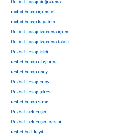
Rexbet hesap doğrulama
rexbet hesap işlemleri
rexbet hesap kapatma
Rexbet hesap kapatma işlemi
Rexbet hesap kapatma talebi
Rexbet hesap kilidi
rexbet hesap oluşturma
rexbet hesap onay
Rexbet hesap onayı
Rexbet hesap şifresi
rexbet hesap silme
Rexbet hızlı erişim
Rexbet hızlı erişim adresi
rexbet hızlı kayıt