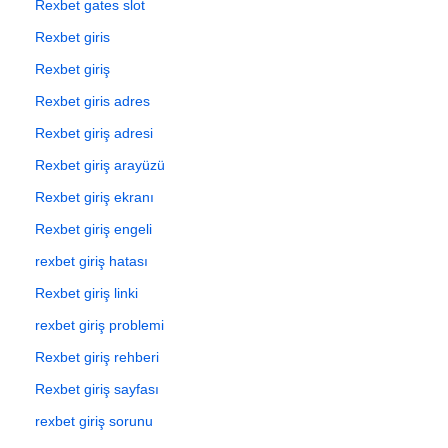
Rexbet gates slot
Rexbet giris
Rexbet giriş
Rexbet giris adres
Rexbet giriş adresi
Rexbet giriş arayüzü
Rexbet giriş ekranı
Rexbet giriş engeli
rexbet giriş hatası
Rexbet giriş linki
rexbet giriş problemi
Rexbet giriş rehberi
Rexbet giriş sayfası
rexbet giriş sorunu