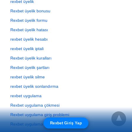
rexbet üyelik
Rexbet üyelik bonusu
Rexbet üyelik formu
Rexbet üyelik hatası
rexbet üyelik hesabı
rexbet üyelik iptali
Rexbet üyelik kuralları
Rexbet üyelik şartları
rexbet üyelik silme
rexbet üyelik sonlandırma
rexbet uygulama
Rexbet uygulama çökmesi
Rexbet uygulama giriş problemi
Rexbet Giriş Yap
Rexbet uygulama hatası