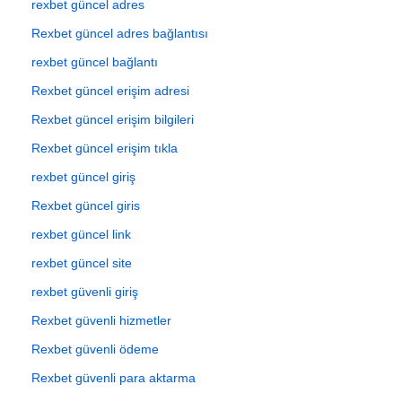
rexbet güncel adres
Rexbet güncel adres bağlantısı
rexbet güncel bağlantı
Rexbet güncel erişim adresi
Rexbet güncel erişim bilgileri
Rexbet güncel erişim tıkla
rexbet güncel giriş
Rexbet güncel giris
rexbet güncel link
rexbet güncel site
rexbet güvenli giriş
Rexbet güvenli hizmetler
Rexbet güvenli ödeme
Rexbet güvenli para aktarma