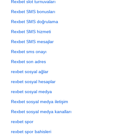
Rexbet slot turnuvaları
Rexbet SMS bonusları
Rexbet SMS doğrulama
Rexbet SMS hizmeti
Rexbet SMS mesajlar
Rexbet sms onayı
Rexbet son adres
rexbet sosyal ağlar
rexbet sosyal hesaplar
rexbet sosyal medya
Rexbet sosyal medya iletişim
Rexbet sosyal medya kanalları
rexbet spor
rexbet spor bahisleri