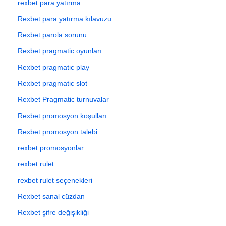
rexbet para yatırma
Rexbet para yatırma kılavuzu
Rexbet parola sorunu
Rexbet pragmatic oyunları
Rexbet pragmatic play
Rexbet pragmatic slot
Rexbet Pragmatic turnuvalar
Rexbet promosyon koşulları
Rexbet promosyon talebi
rexbet promosyonlar
rexbet rulet
rexbet rulet seçenekleri
Rexbet sanal cüzdan
Rexbet şifre değişikliği