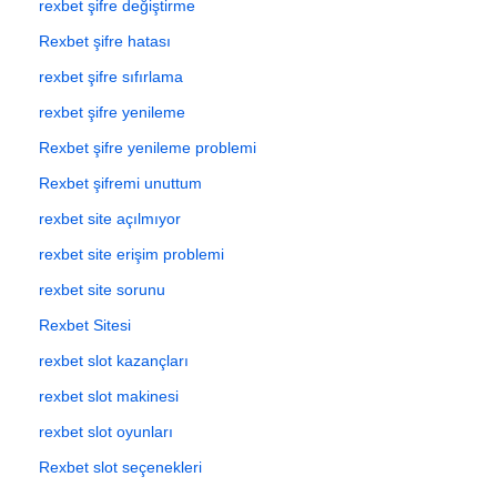
rexbet şifre değiştirme
Rexbet şifre hatası
rexbet şifre sıfırlama
rexbet şifre yenileme
Rexbet şifre yenileme problemi
Rexbet şifremi unuttum
rexbet site açılmıyor
rexbet site erişim problemi
rexbet site sorunu
Rexbet Sitesi
rexbet slot kazançları
rexbet slot makinesi
rexbet slot oyunları
Rexbet slot seçenekleri