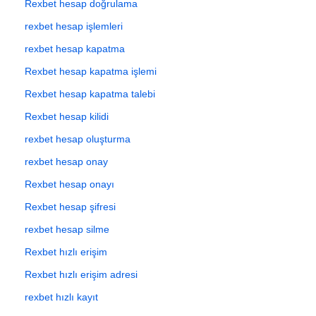
Rexbet hesap doğrulama
rexbet hesap işlemleri
rexbet hesap kapatma
Rexbet hesap kapatma işlemi
Rexbet hesap kapatma talebi
Rexbet hesap kilidi
rexbet hesap oluşturma
rexbet hesap onay
Rexbet hesap onayı
Rexbet hesap şifresi
rexbet hesap silme
Rexbet hızlı erişim
Rexbet hızlı erişim adresi
rexbet hızlı kayıt