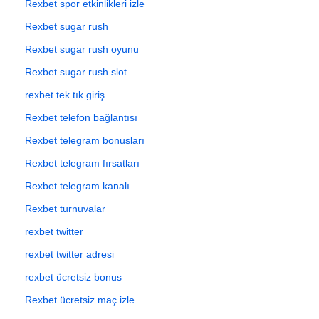
Rexbet spor etkinlikleri izle
Rexbet sugar rush
Rexbet sugar rush oyunu
Rexbet sugar rush slot
rexbet tek tık giriş
Rexbet telefon bağlantısı
Rexbet telegram bonusları
Rexbet telegram fırsatları
Rexbet telegram kanalı
Rexbet turnuvalar
rexbet twitter
rexbet twitter adresi
rexbet ücretsiz bonus
Rexbet ücretsiz maç izle