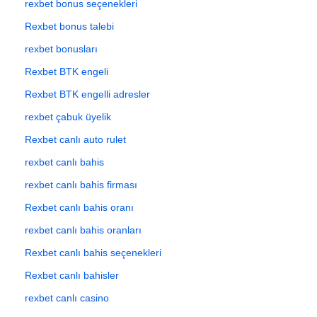
rexbet bonus seçenekleri
Rexbet bonus talebi
rexbet bonusları
Rexbet BTK engeli
Rexbet BTK engelli adresler
rexbet çabuk üyelik
Rexbet canlı auto rulet
rexbet canlı bahis
rexbet canlı bahis firması
Rexbet canlı bahis oranı
rexbet canlı bahis oranları
Rexbet canlı bahis seçenekleri
Rexbet canlı bahisler
rexbet canlı casino