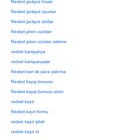
Rexbet jackpot fırsatı
Rexbet jackpot oyunlar
Rexbet jackpot slotlar
Rexbet jeton cüzdan
Rexbet jeton cüzdan ödeme
rexbet kampanya
rexbet kampanyalar
Rexbet kart ile para yatırma
Rexbet kayıp bonusu
Rexbet kayıp bonusu alımı
rexbet kayıt
Rexbet kayıt formu
rexbet kayıt iptali
rexbet kayıt ol