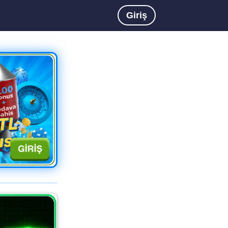
Giriş