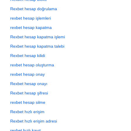
Rexbet hesap doğrulama
rexbet hesap işlemleri
rexbet hesap kapatma
Rexbet hesap kapatma işlemi
Rexbet hesap kapatma talebi
Rexbet hesap kilidi
rexbet hesap oluşturma
rexbet hesap onay
Rexbet hesap onayı
Rexbet hesap şifresi
rexbet hesap silme
Rexbet hızlı erişim
Rexbet hızlı erişim adresi
rexbet hızlı kayıt