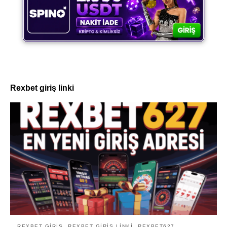
Rexbet giriş linki
REXBET GIRIŞ
REXBET GIRIŞ LINKI
REXBET627