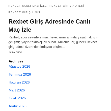
REXBET CANLI MAÇ IZLE
REXBET GIRIŞ ADRESI
REXBET GIRIŞ LINKI
Rexbet Giriş Adresinde Canlı
Maç İzle
Rexbet, spor severlere maç heyecanını anında yaşatmak için
gelişmiş yayın teknolojileri sunar. Kullanıcılar, güncel Rexbet
giriş adresi üzerinden kolayca erişim…
12 ay önce
Archives
Ağustos 2026
Temmuz 2026
Haziran 2026
Mart 2026
Ocak 2026
Aralık 2025