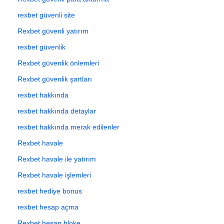
rexbet güvenli site
Rexbet güvenli yatırım
rexbet güvenlik
Rexbet güvenlik önlemleri
Rexbet güvenlik şartları
rexbet hakkında
rexbet hakkında detaylar
rexbet hakkında merak edilenler
Rexbet havale
Rexbet havale ile yatırım
Rexbet havale işlemleri
rexbet hediye bonus
rexbet hesap açma
Rexbet hesap bloke