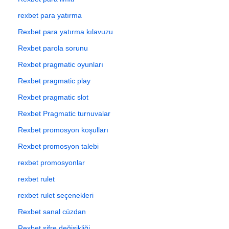
rexbet para yatırma
Rexbet para yatırma kılavuzu
Rexbet parola sorunu
Rexbet pragmatic oyunları
Rexbet pragmatic play
Rexbet pragmatic slot
Rexbet Pragmatic turnuvalar
Rexbet promosyon koşulları
Rexbet promosyon talebi
rexbet promosyonlar
rexbet rulet
rexbet rulet seçenekleri
Rexbet sanal cüzdan
Rexbet şifre değişikliği