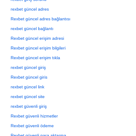
rexbet güncel adres
Rexbet güncel adres bağlantısı
rexbet güncel bağlantı
Rexbet güncel erişim adresi
Rexbet güncel erişim bilgileri
Rexbet güncel erişim tıkla
rexbet güncel giriş
Rexbet güncel giris
rexbet güncel link
rexbet güncel site
rexbet güvenli giriş
Rexbet güvenli hizmetler
Rexbet güvenli ödeme
Rexbet güvenli para aktarma