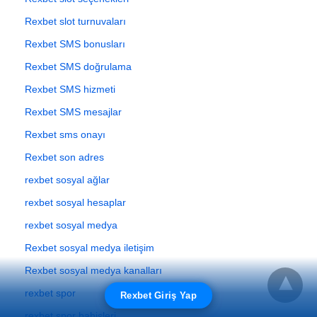
Rexbet slot turnuvaları
Rexbet SMS bonusları
Rexbet SMS doğrulama
Rexbet SMS hizmeti
Rexbet SMS mesajlar
Rexbet sms onayı
Rexbet son adres
rexbet sosyal ağlar
rexbet sosyal hesaplar
rexbet sosyal medya
Rexbet sosyal medya iletişim
Rexbet sosyal medya kanalları
rexbet spor
Rexbet Giriş Yap
rexbet spor bahisleri