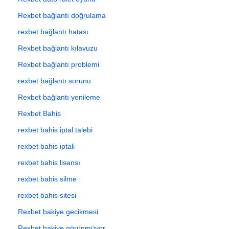
Rexbet bağlantı doğrulama
rexbet bağlantı hatası
Rexbet bağlantı kılavuzu
Rexbet bağlantı problemi
rexbet bağlantı sorunu
Rexbet bağlantı yenileme
Rexbet Bahis
rexbet bahis iptal talebi
rexbet bahis iptali
rexbet bahis lisansı
rexbet bahis silme
rexbet bahis sitesi
Rexbet bakiye gecikmesi
Rexbet bakiye görünmüyor