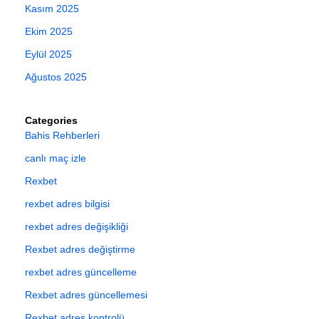
Kasım 2025
Ekim 2025
Eylül 2025
Ağustos 2025
Categories
Bahis Rehberleri
canlı maç izle
Rexbet
rexbet adres bilgisi
rexbet adres değişikliği
Rexbet adres değiştirme
rexbet adres güncelleme
Rexbet adres güncellemesi
Rexbet adres kontrolü