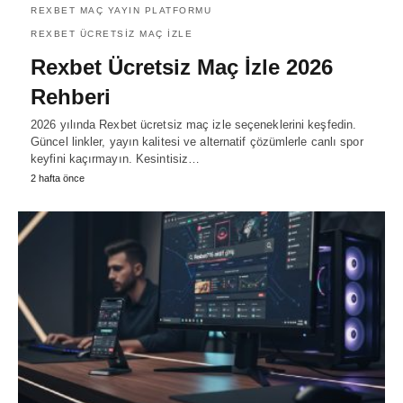
REXBET MAÇ YAYIN PLATFORMU
REXBET ÜCRETSIZ MAÇ IZLE
Rexbet Ücretsiz Maç İzle 2026
Rehberi
2026 yılında Rexbet ücretsiz maç izle seçeneklerini keşfedin.
Güncel linkler, yayın kalitesi ve alternatif çözümlerle canlı spor
keyfini kaçırmayın. Kesintisiz…
2 hafta önce