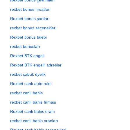
Rexbet bonus çevrimleri
rexbet bonus fırsatları
Rexbet bonus şartları
rexbet bonus seçenekleri
Rexbet bonus talebi
rexbet bonusları
Rexbet BTK engeli
Rexbet BTK engelli adresler
rexbet çabuk üyelik
Rexbet canlı auto rulet
rexbet canlı bahis
rexbet canlı bahis firması
Rexbet canlı bahis oranı
rexbet canlı bahis oranları