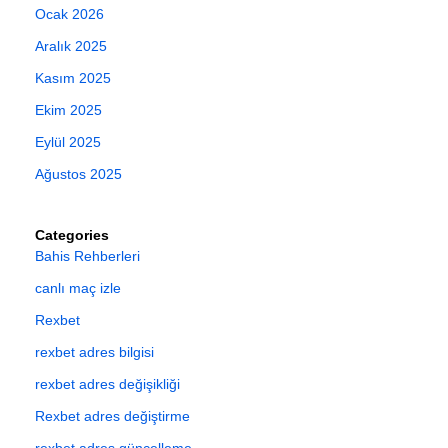
Ocak 2026
Aralık 2025
Kasım 2025
Ekim 2025
Eylül 2025
Ağustos 2025
Categories
Bahis Rehberleri
canlı maç izle
Rexbet
rexbet adres bilgisi
rexbet adres değişikliği
Rexbet adres değiştirme