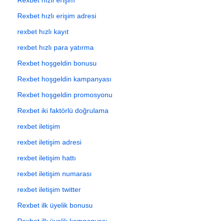
Rexbet hızlı erişim
Rexbet hızlı erişim adresi
rexbet hızlı kayıt
rexbet hızlı para yatırma
Rexbet hoşgeldin bonusu
Rexbet hoşgeldin kampanyası
Rexbet hoşgeldin promosyonu
Rexbet iki faktörlü doğrulama
rexbet iletişim
rexbet iletişim adresi
rexbet iletişim hattı
rexbet iletişim numarası
rexbet iletişim twitter
Rexbet ilk üyelik bonusu