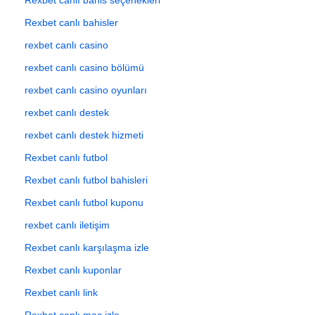
Rexbet canlı bahis seçenekleri
Rexbet canlı bahisler
rexbet canlı casino
rexbet canlı casino bölümü
rexbet canlı casino oyunları
rexbet canlı destek
rexbet canlı destek hizmeti
Rexbet canlı futbol
Rexbet canlı futbol bahisleri
Rexbet canlı futbol kuponu
rexbet canlı iletişim
Rexbet canlı karşılaşma izle
Rexbet canlı kuponlar
Rexbet canlı link