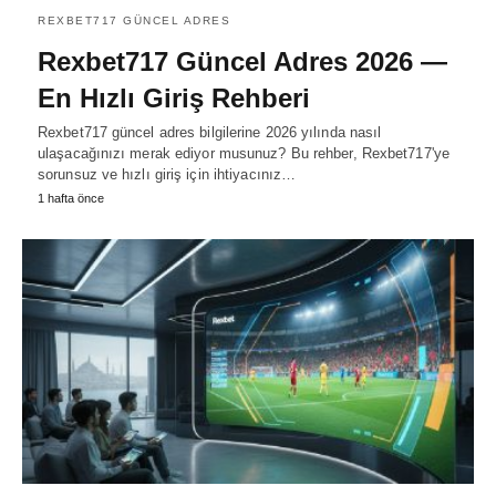
REXBET717 GÜNCEL ADRES
Rexbet717 Güncel Adres 2026 —
En Hızlı Giriş Rehberi
Rexbet717 güncel adres bilgilerine 2026 yılında nasıl
ulaşacağınızı merak ediyor musunuz? Bu rehber, Rexbet717'ye
sorunsuz ve hızlı giriş için ihtiyacınız…
1 hafta önce