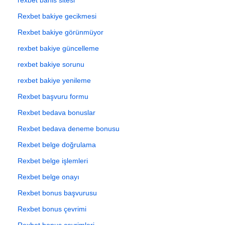
rexbet bahis sitesi
Rexbet bakiye gecikmesi
Rexbet bakiye görünmüyor
rexbet bakiye güncelleme
rexbet bakiye sorunu
rexbet bakiye yenileme
Rexbet başvuru formu
Rexbet bedava bonuslar
Rexbet bedava deneme bonusu
Rexbet belge doğrulama
Rexbet belge işlemleri
Rexbet belge onayı
Rexbet bonus başvurusu
Rexbet bonus çevrimi