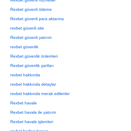
Rexbet güvenli hizmetler
Rexbet güvenli ödeme
Rexbet güvenli para aktarma
rexbet güvenli site
Rexbet güvenli yatırım
rexbet güvenlik
Rexbet güvenlik önlemleri
Rexbet güvenlik şartları
rexbet hakkında
rexbet hakkında detaylar
rexbet hakkında merak edilenler
Rexbet havale
Rexbet havale ile yatırım
Rexbet havale işlemleri