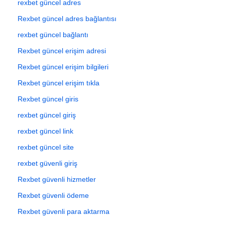
rexbet güncel adres
Rexbet güncel adres bağlantısı
rexbet güncel bağlantı
Rexbet güncel erişim adresi
Rexbet güncel erişim bilgileri
Rexbet güncel erişim tıkla
Rexbet güncel giris
rexbet güncel giriş
rexbet güncel link
rexbet güncel site
rexbet güvenli giriş
Rexbet güvenli hizmetler
Rexbet güvenli ödeme
Rexbet güvenli para aktarma