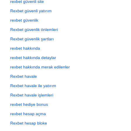
rexbet güvenli site
Rexbet güvenli yatırım
rexbet güvenlik
Rexbet güvenlik önlemleri
Rexbet güvenlik şartları
rexbet hakkında
rexbet hakkında detaylar
rexbet hakkında merak edilenler
Rexbet havale
Rexbet havale ile yatırım
Rexbet havale işlemleri
rexbet hediye bonus
rexbet hesap açma
Rexbet hesap bloke