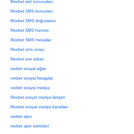
Rexbet slot turnuvaları
Rexbet SMS bonusları
Rexbet SMS doğrulama
Rexbet SMS hizmeti
Rexbet SMS mesajlar
Rexbet sms onayı
Rexbet son adres
rexbet sosyal ağlar
rexbet sosyal hesaplar
rexbet sosyal medya
Rexbet sosyal medya iletişim
Rexbet sosyal medya kanalları
rexbet spor
rexbet spor bahisleri