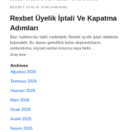
REXBET ÜYELIK SONLANDIRMA
Rexbet Üyelik İptali Ve Kapatma
Adımları
Bazı kullanıcılar farklı nedenlerle Rexbet üyelik iptali talebinde
bulunabilir. Bu durum genellikle bahis alışkanlıklarını
sonlandırma, kişisel verileri koruma veya farklı…
10 ay önce
Archives
Ağustos 2026
Temmuz 2026
Haziran 2026
Mart 2026
Ocak 2026
Aralık 2025
Kasım 2025