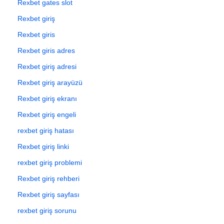
Rexbet gates slot
Rexbet giriş
Rexbet giris
Rexbet giris adres
Rexbet giriş adresi
Rexbet giriş arayüzü
Rexbet giriş ekranı
Rexbet giriş engeli
rexbet giriş hatası
Rexbet giriş linki
rexbet giriş problemi
Rexbet giriş rehberi
Rexbet giriş sayfası
rexbet giriş sorunu