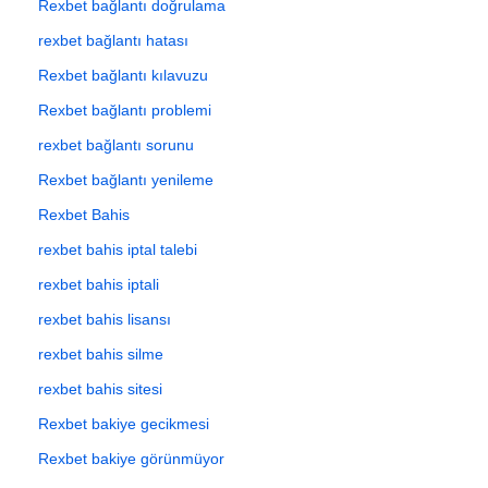
Rexbet bağlantı doğrulama
rexbet bağlantı hatası
Rexbet bağlantı kılavuzu
Rexbet bağlantı problemi
rexbet bağlantı sorunu
Rexbet bağlantı yenileme
Rexbet Bahis
rexbet bahis iptal talebi
rexbet bahis iptali
rexbet bahis lisansı
rexbet bahis silme
rexbet bahis sitesi
Rexbet bakiye gecikmesi
Rexbet bakiye görünmüyor