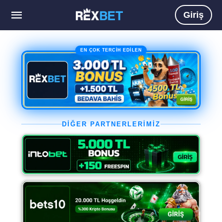
Giriş
EN ÇOK TERCİH EDİLEN
DİĞER PARTNERLERİMİZ