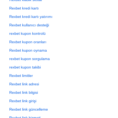
Rexbet kredi kartı
Rexbet kredi kartı yatırımı
Rexbet kullanıcı desteği
rexbet kupon kontrolü
Rexbet kupon oranları
Rexbet kupon oynama
rexbet kupon sorgulama
rexbet kupon takibi
Rexbet limitler
Rexbet link adresi
Rexbet link bilgisi
Rexbet link girişi
Rexbet link güncelleme
Rexbet link hizmeti