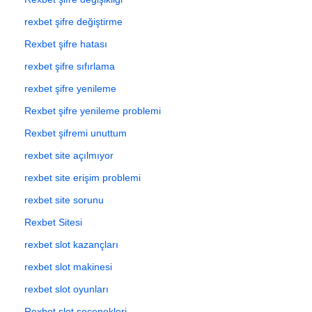
rexbet şifre değiştirme
Rexbet şifre hatası
rexbet şifre sıfırlama
rexbet şifre yenileme
Rexbet şifre yenileme problemi
Rexbet şifremi unuttum
rexbet site açılmıyor
rexbet site erişim problemi
rexbet site sorunu
Rexbet Sitesi
rexbet slot kazançları
rexbet slot makinesi
rexbet slot oyunları
Rexbet slot seçenekleri