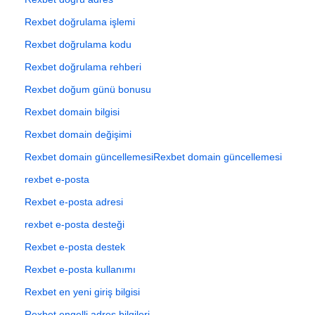
Rexbet doğrulama işlemi
Rexbet doğrulama kodu
Rexbet doğrulama rehberi
Rexbet doğum günü bonusu
Rexbet domain bilgisi
Rexbet domain değişimi
Rexbet domain güncellemesiRexbet domain güncellemesi
rexbet e-posta
Rexbet e-posta adresi
rexbet e-posta desteği
Rexbet e-posta destek
Rexbet e-posta kullanımı
Rexbet en yeni giriş bilgisi
Rexbet engelli adres bilgileri