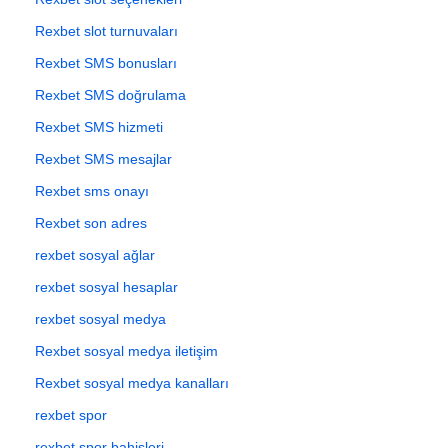
Rexbet slot turnuvaları
Rexbet SMS bonusları
Rexbet SMS doğrulama
Rexbet SMS hizmeti
Rexbet SMS mesajlar
Rexbet sms onayı
Rexbet son adres
rexbet sosyal ağlar
rexbet sosyal hesaplar
rexbet sosyal medya
Rexbet sosyal medya iletişim
Rexbet sosyal medya kanalları
rexbet spor
rexbet spor bahisleri