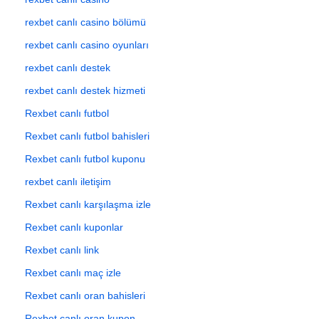
rexbet canlı casino bölümü
rexbet canlı casino oyunları
rexbet canlı destek
rexbet canlı destek hizmeti
Rexbet canlı futbol
Rexbet canlı futbol bahisleri
Rexbet canlı futbol kuponu
rexbet canlı iletişim
Rexbet canlı karşılaşma izle
Rexbet canlı kuponlar
Rexbet canlı link
Rexbet canlı maç izle
Rexbet canlı oran bahisleri
Rexbet canlı oran kupon