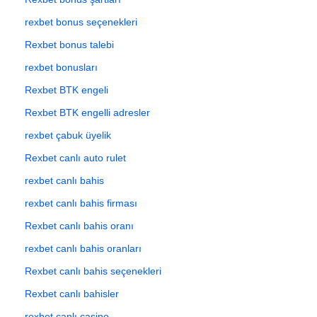
rexbet bonus seçenekleri
Rexbet bonus talebi
rexbet bonusları
Rexbet BTK engeli
Rexbet BTK engelli adresler
rexbet çabuk üyelik
Rexbet canlı auto rulet
rexbet canlı bahis
rexbet canlı bahis firması
Rexbet canlı bahis oranı
rexbet canlı bahis oranları
Rexbet canlı bahis seçenekleri
Rexbet canlı bahisler
rexbet canlı casino