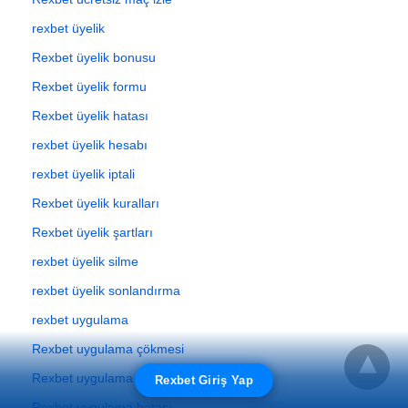
rexbet üyelik
Rexbet üyelik bonusu
Rexbet üyelik formu
Rexbet üyelik hatası
rexbet üyelik hesabı
rexbet üyelik iptali
Rexbet üyelik kuralları
Rexbet üyelik şartları
rexbet üyelik silme
rexbet üyelik sonlandırma
rexbet uygulama
Rexbet uygulama çökmesi
Rexbet uygulama giriş problemi
Rexbet Giriş Yap
Rexbet uygulama hatası