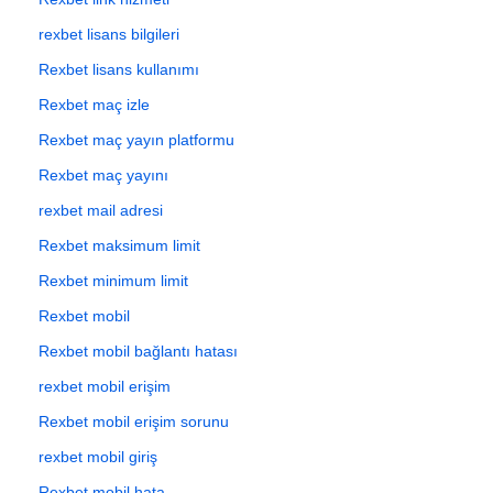
rexbet lisans bilgileri
Rexbet lisans kullanımı
Rexbet maç izle
Rexbet maç yayın platformu
Rexbet maç yayını
rexbet mail adresi
Rexbet maksimum limit
Rexbet minimum limit
Rexbet mobil
Rexbet mobil bağlantı hatası
rexbet mobil erişim
Rexbet mobil erişim sorunu
rexbet mobil giriş
Rexbet mobil hata