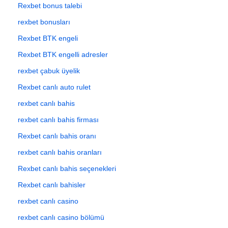
Rexbet bonus talebi
rexbet bonusları
Rexbet BTK engeli
Rexbet BTK engelli adresler
rexbet çabuk üyelik
Rexbet canlı auto rulet
rexbet canlı bahis
rexbet canlı bahis firması
Rexbet canlı bahis oranı
rexbet canlı bahis oranları
Rexbet canlı bahis seçenekleri
Rexbet canlı bahisler
rexbet canlı casino
rexbet canlı casino bölümü