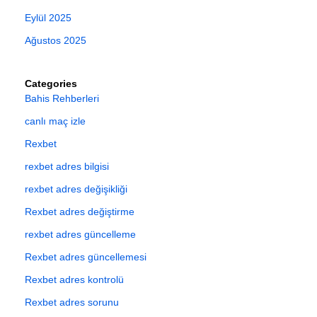
Eylül 2025
Ağustos 2025
Categories
Bahis Rehberleri
canlı maç izle
Rexbet
rexbet adres bilgisi
rexbet adres değişikliği
Rexbet adres değiştirme
rexbet adres güncelleme
Rexbet adres güncellemesi
Rexbet adres kontrolü
Rexbet adres sorunu