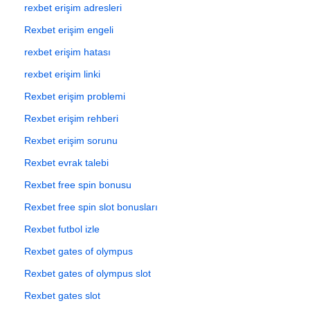
rexbet erişim adresleri
Rexbet erişim engeli
rexbet erişim hatası
rexbet erişim linki
Rexbet erişim problemi
Rexbet erişim rehberi
Rexbet erişim sorunu
Rexbet evrak talebi
Rexbet free spin bonusu
Rexbet free spin slot bonusları
Rexbet futbol izle
Rexbet gates of olympus
Rexbet gates of olympus slot
Rexbet gates slot