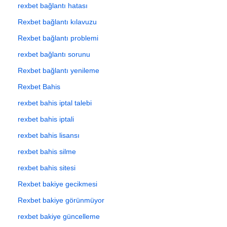
rexbet bağlantı hatası
Rexbet bağlantı kılavuzu
Rexbet bağlantı problemi
rexbet bağlantı sorunu
Rexbet bağlantı yenileme
Rexbet Bahis
rexbet bahis iptal talebi
rexbet bahis iptali
rexbet bahis lisansı
rexbet bahis silme
rexbet bahis sitesi
Rexbet bakiye gecikmesi
Rexbet bakiye görünmüyor
rexbet bakiye güncelleme