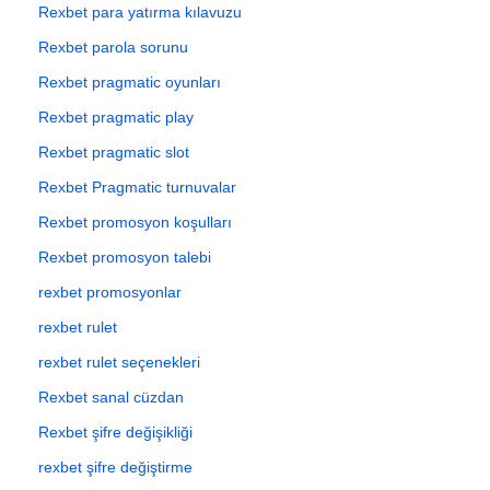
Rexbet para yatırma kılavuzu
Rexbet parola sorunu
Rexbet pragmatic oyunları
Rexbet pragmatic play
Rexbet pragmatic slot
Rexbet Pragmatic turnuvalar
Rexbet promosyon koşulları
Rexbet promosyon talebi
rexbet promosyonlar
rexbet rulet
rexbet rulet seçenekleri
Rexbet sanal cüzdan
Rexbet şifre değişikliği
rexbet şifre değiştirme