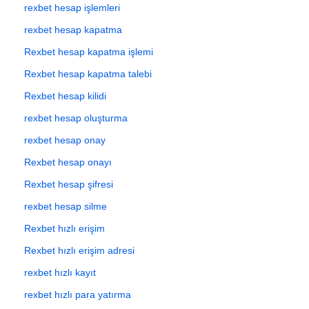
rexbet hesap işlemleri
rexbet hesap kapatma
Rexbet hesap kapatma işlemi
Rexbet hesap kapatma talebi
Rexbet hesap kilidi
rexbet hesap oluşturma
rexbet hesap onay
Rexbet hesap onayı
Rexbet hesap şifresi
rexbet hesap silme
Rexbet hızlı erişim
Rexbet hızlı erişim adresi
rexbet hızlı kayıt
rexbet hızlı para yatırma