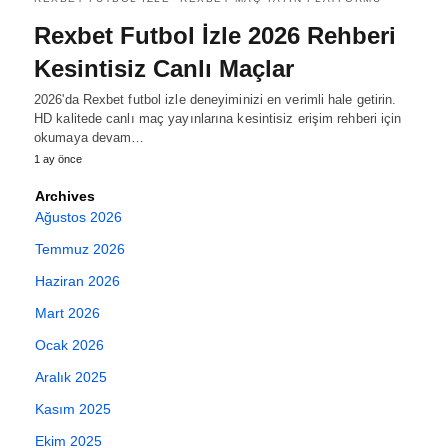
Rexbet Futbol İzle 2026 Rehberi
Kesintisiz Canlı Maçlar
2026'da Rexbet futbol izle deneyiminizi en verimli hale getirin.
HD kalitede canlı maç yayınlarına kesintisiz erişim rehberi için
okumaya devam…
1 ay önce
Archives
Ağustos 2026
Temmuz 2026
Haziran 2026
Mart 2026
Ocak 2026
Aralık 2025
Kasım 2025
Ekim 2025