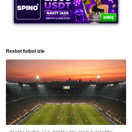
Rexbet futbol izle
REXBET FUTBOL IZLE
REXBET MAÇ YAYIN PLATFORMU