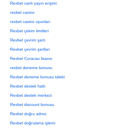
Rexbet canlı yayın erişimi
rexbet casino
rexbet casino oyunları
Rexbet çekim limitleri
Rexbet çevrim şartı
Rexbet çevrim şartları
Rexbet Curacao lisansı
rexbet deneme bonusu
Rexbet deneme bonusu talebi
Rexbet destek hattı
Rexbet destek merkezi
Rexbet discount bonusu
Rexbet doğru adres
Rexbet doğrulama işlemi