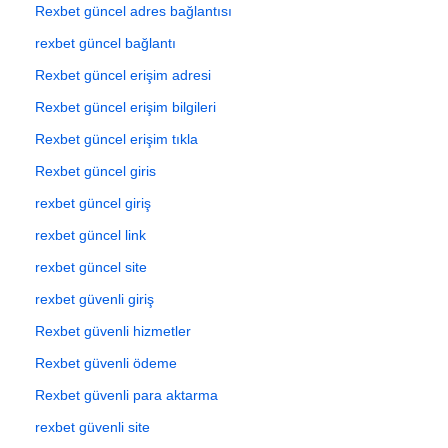
Rexbet güncel adres bağlantısı
rexbet güncel bağlantı
Rexbet güncel erişim adresi
Rexbet güncel erişim bilgileri
Rexbet güncel erişim tıkla
Rexbet güncel giris
rexbet güncel giriş
rexbet güncel link
rexbet güncel site
rexbet güvenli giriş
Rexbet güvenli hizmetler
Rexbet güvenli ödeme
Rexbet güvenli para aktarma
rexbet güvenli site