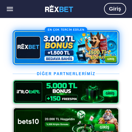
Giriş
EN ÇOK TERCİH EDİLEN
DİĞER PARTNERLERİMİZ