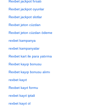
Rexbet jackpot fırsatı
Rexbet jackpot oyunlar
Rexbet jackpot slotlar
Rexbet jeton cüzdan
Rexbet jeton cüzdan ödeme
rexbet kampanya
rexbet kampanyalar
Rexbet kart ile para yatırma
Rexbet kayıp bonusu
Rexbet kayıp bonusu alımı
rexbet kayıt
Rexbet kayıt formu
rexbet kayıt iptali
rexbet kayıt ol