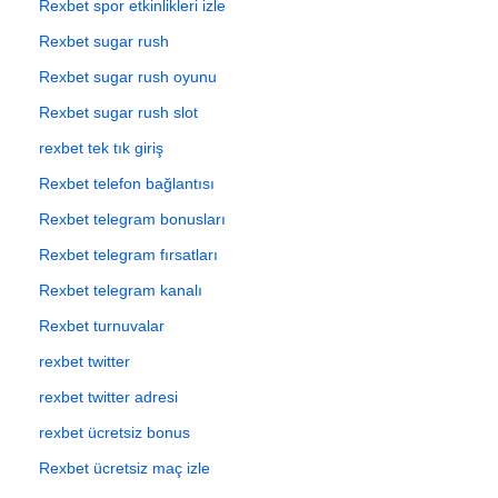
Rexbet spor etkinlikleri izle
Rexbet sugar rush
Rexbet sugar rush oyunu
Rexbet sugar rush slot
rexbet tek tık giriş
Rexbet telefon bağlantısı
Rexbet telegram bonusları
Rexbet telegram fırsatları
Rexbet telegram kanalı
Rexbet turnuvalar
rexbet twitter
rexbet twitter adresi
rexbet ücretsiz bonus
Rexbet ücretsiz maç izle