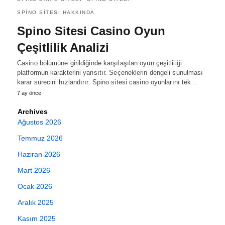
SPINO SITESI HAKKINDA
Spino Sitesi Casino Oyun
Çeşitlilik Analizi
Casino bölümüne girildiğinde karşılaşılan oyun çeşitliliği
platformun karakterini yansıtır. Seçeneklerin dengeli sunulması
karar sürecini hızlandırır. Spino sitesi casino oyunlarını tek…
7 ay önce
Archives
Ağustos 2026
Temmuz 2026
Haziran 2026
Mart 2026
Ocak 2026
Aralık 2025
Kasım 2025