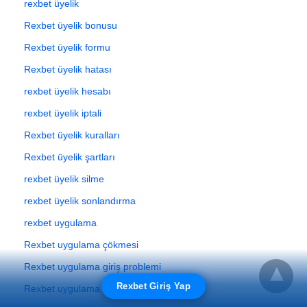
rexbet üyelik
Rexbet üyelik bonusu
Rexbet üyelik formu
Rexbet üyelik hatası
rexbet üyelik hesabı
rexbet üyelik iptali
Rexbet üyelik kuralları
Rexbet üyelik şartları
rexbet üyelik silme
rexbet üyelik sonlandırma
rexbet uygulama
Rexbet uygulama çökmesi
Rexbet uygulama giriş problemi
Rexbet Giriş Yap
Rexbet uygulama hatası