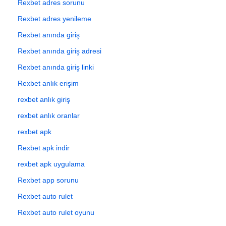
Rexbet adres sorunu
Rexbet adres yenileme
Rexbet anında giriş
Rexbet anında giriş adresi
Rexbet anında giriş linki
Rexbet anlık erişim
rexbet anlık giriş
rexbet anlık oranlar
rexbet apk
Rexbet apk indir
rexbet apk uygulama
Rexbet app sorunu
Rexbet auto rulet
Rexbet auto rulet oyunu