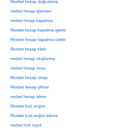
Rexbet hesap doğrulama
rexbet hesap işlemleri
rexbet hesap kapatma
Rexbet hesap kapatma işlemi
Rexbet hesap kapatma talebi
Rexbet hesap kilidi
rexbet hesap oluşturma
rexbet hesap onay
Rexbet hesap onayı
Rexbet hesap şifresi
rexbet hesap silme
Rexbet hızlı erişim
Rexbet hızlı erişim adresi
rexbet hızlı kayıt