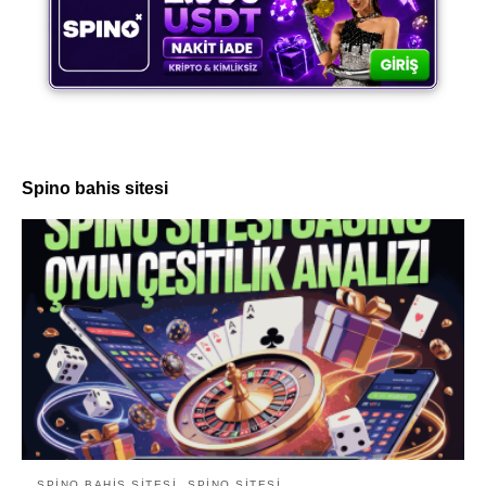
Spino bahis sitesi
SPINO BAHIS SITESI
SPINO SITESI