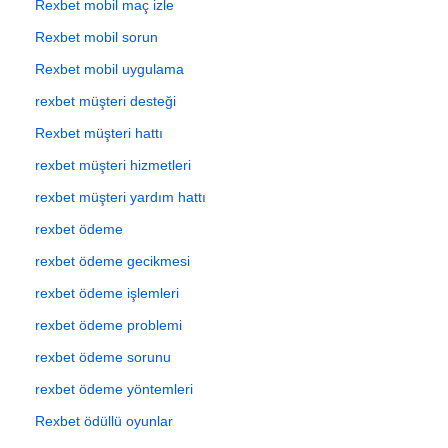
Rexbet mobil maç izle
Rexbet mobil sorun
Rexbet mobil uygulama
rexbet müşteri desteği
Rexbet müşteri hattı
rexbet müşteri hizmetleri
rexbet müşteri yardım hattı
rexbet ödeme
rexbet ödeme gecikmesi
rexbet ödeme işlemleri
rexbet ödeme problemi
rexbet ödeme sorunu
rexbet ödeme yöntemleri
Rexbet ödüllü oyunlar