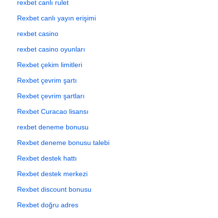
rexbet canlı rulet
Rexbet canlı yayın erişimi
rexbet casino
rexbet casino oyunları
Rexbet çekim limitleri
Rexbet çevrim şartı
Rexbet çevrim şartları
Rexbet Curacao lisansı
rexbet deneme bonusu
Rexbet deneme bonusu talebi
Rexbet destek hattı
Rexbet destek merkezi
Rexbet discount bonusu
Rexbet doğru adres