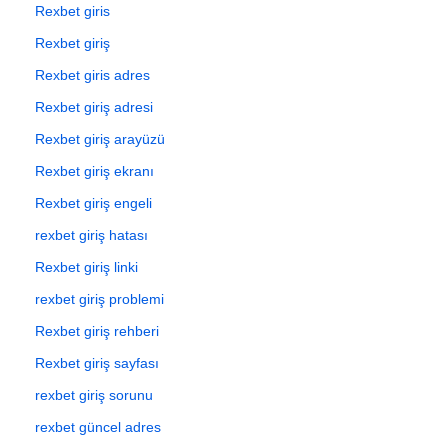
Rexbet giris
Rexbet giriş
Rexbet giris adres
Rexbet giriş adresi
Rexbet giriş arayüzü
Rexbet giriş ekranı
Rexbet giriş engeli
rexbet giriş hatası
Rexbet giriş linki
rexbet giriş problemi
Rexbet giriş rehberi
Rexbet giriş sayfası
rexbet giriş sorunu
rexbet güncel adres