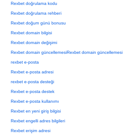
Rexbet doğrulama kodu
Rexbet doğrulama rehberi
Rexbet doğum günü bonusu
Rexbet domain bilgisi
Rexbet domain değişimi
Rexbet domain güncellemesiRexbet domain güncellemesi
rexbet e-posta
Rexbet e-posta adresi
rexbet e-posta desteği
Rexbet e-posta destek
Rexbet e-posta kullanımı
Rexbet en yeni giriş bilgisi
Rexbet engelli adres bilgileri
Rexbet erişim adresi