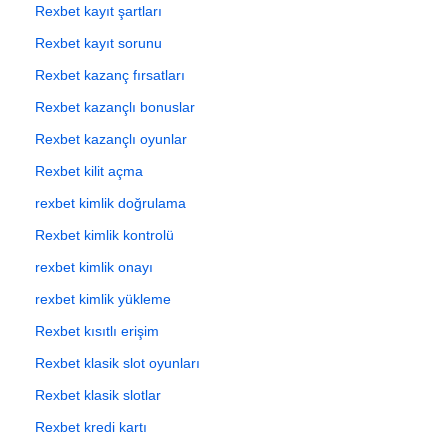
Rexbet kayıt şartları
Rexbet kayıt sorunu
Rexbet kazanç fırsatları
Rexbet kazançlı bonuslar
Rexbet kazançlı oyunlar
Rexbet kilit açma
rexbet kimlik doğrulama
Rexbet kimlik kontrolü
rexbet kimlik onayı
rexbet kimlik yükleme
Rexbet kısıtlı erişim
Rexbet klasik slot oyunları
Rexbet klasik slotlar
Rexbet kredi kartı