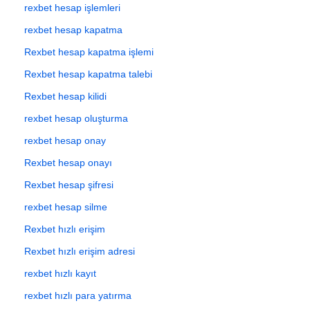
rexbet hesap işlemleri
rexbet hesap kapatma
Rexbet hesap kapatma işlemi
Rexbet hesap kapatma talebi
Rexbet hesap kilidi
rexbet hesap oluşturma
rexbet hesap onay
Rexbet hesap onayı
Rexbet hesap şifresi
rexbet hesap silme
Rexbet hızlı erişim
Rexbet hızlı erişim adresi
rexbet hızlı kayıt
rexbet hızlı para yatırma