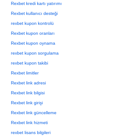
Rexbet kredi kartı yatırımı
Rexbet kullanıcı desteği
rexbet kupon kontrolü
Rexbet kupon oranları
Rexbet kupon oynama
rexbet kupon sorgulama
rexbet kupon takibi
Rexbet limitler
Rexbet link adresi
Rexbet link bilgisi
Rexbet link girişi
Rexbet link güncelleme
Rexbet link hizmeti
rexbet lisans bilgileri