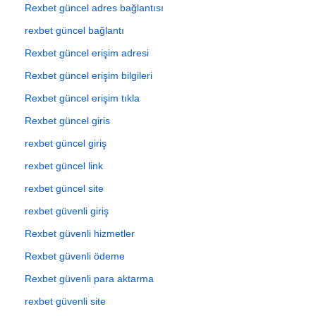
Rexbet güncel adres bağlantısı
rexbet güncel bağlantı
Rexbet güncel erişim adresi
Rexbet güncel erişim bilgileri
Rexbet güncel erişim tıkla
Rexbet güncel giris
rexbet güncel giriş
rexbet güncel link
rexbet güncel site
rexbet güvenli giriş
Rexbet güvenli hizmetler
Rexbet güvenli ödeme
Rexbet güvenli para aktarma
rexbet güvenli site