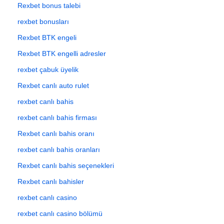
Rexbet bonus talebi
rexbet bonusları
Rexbet BTK engeli
Rexbet BTK engelli adresler
rexbet çabuk üyelik
Rexbet canlı auto rulet
rexbet canlı bahis
rexbet canlı bahis firması
Rexbet canlı bahis oranı
rexbet canlı bahis oranları
Rexbet canlı bahis seçenekleri
Rexbet canlı bahisler
rexbet canlı casino
rexbet canlı casino bölümü