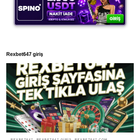
Rexbet647 giriş
REXBET647
REXBET647 GIRIŞ
REXBET647.COM