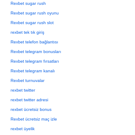
Rexbet sugar rush
Rexbet sugar rush oyunu
Rexbet sugar rush slot
rexbet tek tık giriş
Rexbet telefon bağlantısı
Rexbet telegram bonusları
Rexbet telegram fırsatları
Rexbet telegram kanalı
Rexbet turnuvalar
rexbet twitter
rexbet twitter adresi
rexbet ücretsiz bonus
Rexbet ücretsiz maç izle
rexbet üyelik