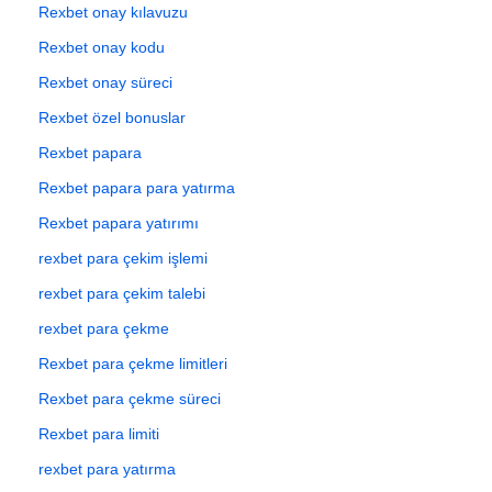
Rexbet onay kılavuzu
Rexbet onay kodu
Rexbet onay süreci
Rexbet özel bonuslar
Rexbet papara
Rexbet papara para yatırma
Rexbet papara yatırımı
rexbet para çekim işlemi
rexbet para çekim talebi
rexbet para çekme
Rexbet para çekme limitleri
Rexbet para çekme süreci
Rexbet para limiti
rexbet para yatırma