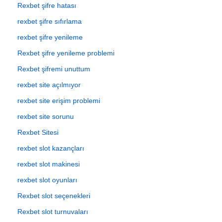
Rexbet şifre hatası
rexbet şifre sıfırlama
rexbet şifre yenileme
Rexbet şifre yenileme problemi
Rexbet şifremi unuttum
rexbet site açılmıyor
rexbet site erişim problemi
rexbet site sorunu
Rexbet Sitesi
rexbet slot kazançları
rexbet slot makinesi
rexbet slot oyunları
Rexbet slot seçenekleri
Rexbet slot turnuvaları