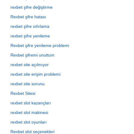
rexbet şifre değiştirme
Rexbet şifre hatası
rexbet şifre sıfırlama
rexbet şifre yenileme
Rexbet şifre yenileme problemi
Rexbet şifremi unuttum
rexbet site açılmıyor
rexbet site erişim problemi
rexbet site sorunu
Rexbet Sitesi
rexbet slot kazançları
rexbet slot makinesi
rexbet slot oyunları
Rexbet slot seçenekleri