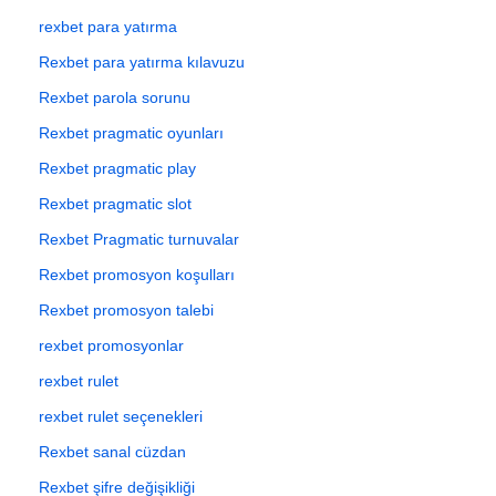
rexbet para yatırma
Rexbet para yatırma kılavuzu
Rexbet parola sorunu
Rexbet pragmatic oyunları
Rexbet pragmatic play
Rexbet pragmatic slot
Rexbet Pragmatic turnuvalar
Rexbet promosyon koşulları
Rexbet promosyon talebi
rexbet promosyonlar
rexbet rulet
rexbet rulet seçenekleri
Rexbet sanal cüzdan
Rexbet şifre değişikliği