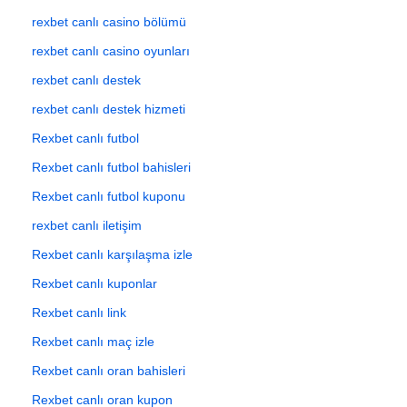
rexbet canlı casino bölümü
rexbet canlı casino oyunları
rexbet canlı destek
rexbet canlı destek hizmeti
Rexbet canlı futbol
Rexbet canlı futbol bahisleri
Rexbet canlı futbol kuponu
rexbet canlı iletişim
Rexbet canlı karşılaşma izle
Rexbet canlı kuponlar
Rexbet canlı link
Rexbet canlı maç izle
Rexbet canlı oran bahisleri
Rexbet canlı oran kupon