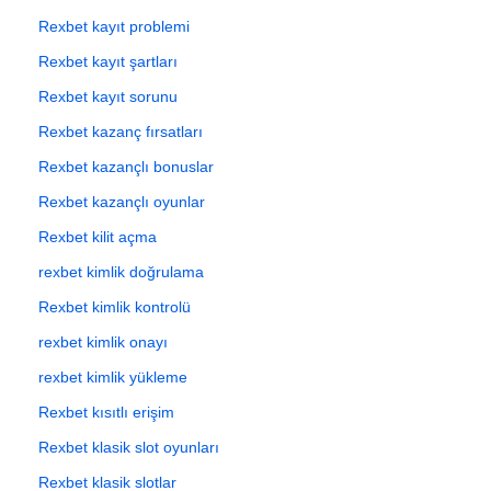
Rexbet kayıt problemi
Rexbet kayıt şartları
Rexbet kayıt sorunu
Rexbet kazanç fırsatları
Rexbet kazançlı bonuslar
Rexbet kazançlı oyunlar
Rexbet kilit açma
rexbet kimlik doğrulama
Rexbet kimlik kontrolü
rexbet kimlik onayı
rexbet kimlik yükleme
Rexbet kısıtlı erişim
Rexbet klasik slot oyunları
Rexbet klasik slotlar