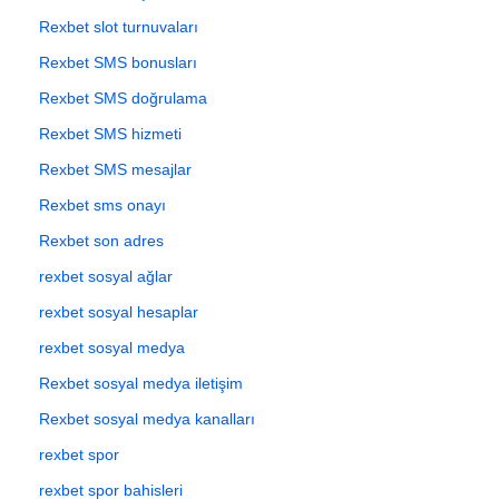
Rexbet slot turnuvaları
Rexbet SMS bonusları
Rexbet SMS doğrulama
Rexbet SMS hizmeti
Rexbet SMS mesajlar
Rexbet sms onayı
Rexbet son adres
rexbet sosyal ağlar
rexbet sosyal hesaplar
rexbet sosyal medya
Rexbet sosyal medya iletişim
Rexbet sosyal medya kanalları
rexbet spor
rexbet spor bahisleri