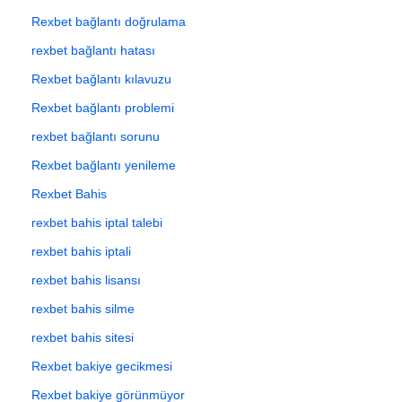
Rexbet bağlantı doğrulama
rexbet bağlantı hatası
Rexbet bağlantı kılavuzu
Rexbet bağlantı problemi
rexbet bağlantı sorunu
Rexbet bağlantı yenileme
Rexbet Bahis
rexbet bahis iptal talebi
rexbet bahis iptali
rexbet bahis lisansı
rexbet bahis silme
rexbet bahis sitesi
Rexbet bakiye gecikmesi
Rexbet bakiye görünmüyor