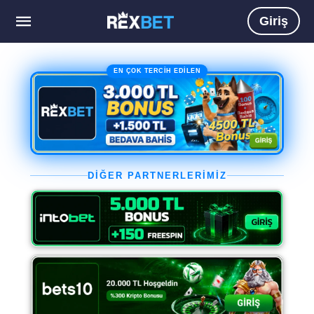
Giriş
EN ÇOK TERCİH EDİLEN
DİĞER PARTNERLERİMİZ