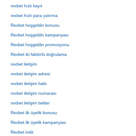
rexbet hızlı kayıt
rexbet hızlı para yatırma
Rexbet hoşgeldin bonusu
Rexbet hoşgeldin kampanyası
Rexbet hoşgeldin promosyonu
Rexbet iki faktörlü doğrulama
rexbet iletişim
rexbet iletişim adresi
rexbet iletişim hattı
rexbet iletişim numarası
rexbet iletişim twitter
Rexbet ilk üyelik bonusu
Rexbet ilk üyelik kampanyası
Rexbet indir