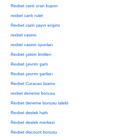
Rexbet canlı oran kupon
rexbet canlı rulet
Rexbet canlı yayın erişimi
rexbet casino
rexbet casino oyunları
Rexbet çekim limitleri
Rexbet çevrim şartı
Rexbet çevrim şartları
Rexbet Curacao lisansı
rexbet deneme bonusu
Rexbet deneme bonusu talebi
Rexbet destek hattı
Rexbet destek merkezi
Rexbet discount bonusu