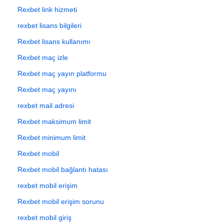
Rexbet link hizmeti
rexbet lisans bilgileri
Rexbet lisans kullanımı
Rexbet maç izle
Rexbet maç yayın platformu
Rexbet maç yayını
rexbet mail adresi
Rexbet maksimum limit
Rexbet minimum limit
Rexbet mobil
Rexbet mobil bağlantı hatası
rexbet mobil erişim
Rexbet mobil erişim sorunu
rexbet mobil giriş