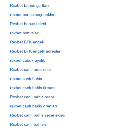
Rexbet bonus şartları
rexbet bonus seçenekleri
Rexbet bonus talebi
rexbet bonusları
Rexbet BTK engeli
Rexbet BTK engelli adresler
rexbet çabuk üyelik
Rexbet canlı auto rulet
rexbet canlı bahis
rexbet canlı bahis firması
Rexbet canlı bahis oranı
rexbet canlı bahis oranları
Rexbet canlı bahis seçenekleri
Rexbet canlı bahisler