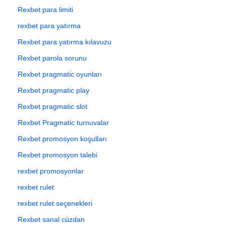
Rexbet para limiti
rexbet para yatırma
Rexbet para yatırma kılavuzu
Rexbet parola sorunu
Rexbet pragmatic oyunları
Rexbet pragmatic play
Rexbet pragmatic slot
Rexbet Pragmatic turnuvalar
Rexbet promosyon koşulları
Rexbet promosyon talebi
rexbet promosyonlar
rexbet rulet
rexbet rulet seçenekleri
Rexbet sanal cüzdan