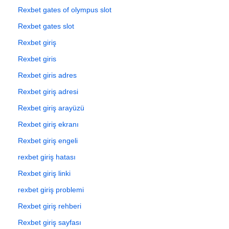
Rexbet gates of olympus slot
Rexbet gates slot
Rexbet giriş
Rexbet giris
Rexbet giris adres
Rexbet giriş adresi
Rexbet giriş arayüzü
Rexbet giriş ekranı
Rexbet giriş engeli
rexbet giriş hatası
Rexbet giriş linki
rexbet giriş problemi
Rexbet giriş rehberi
Rexbet giriş sayfası