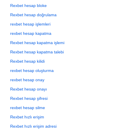
Rexbet hesap bloke
Rexbet hesap doğrulama
rexbet hesap işlemleri
rexbet hesap kapatma
Rexbet hesap kapatma işlemi
Rexbet hesap kapatma talebi
Rexbet hesap kilidi
rexbet hesap oluşturma
rexbet hesap onay
Rexbet hesap onayı
Rexbet hesap şifresi
rexbet hesap silme
Rexbet hızlı erişim
Rexbet hızlı erişim adresi