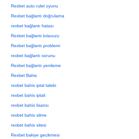
Rexbet auto rulet oyunu
Rexbet bağlantı doğrulama
rexbet bağlantı hatası
Rexbet bağlantı kılavuzu
Rexbet bağlantı problemi
rexbet bağlantı sorunu
Rexbet bağlantı yenileme
Rexbet Bahis
rexbet bahis iptal talebi
rexbet bahis iptali
rexbet bahis lisansı
rexbet bahis silme
rexbet bahis sitesi
Rexbet bakiye gecikmesi