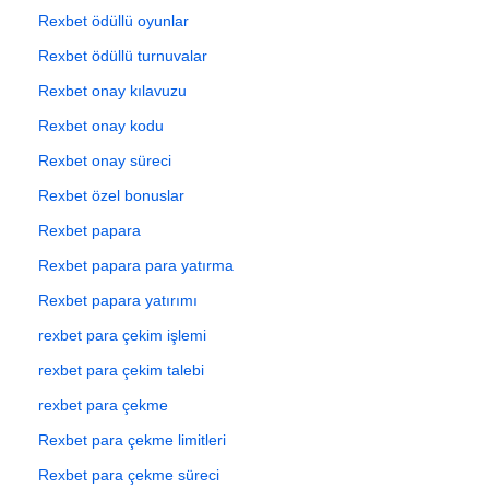
Rexbet ödüllü oyunlar
Rexbet ödüllü turnuvalar
Rexbet onay kılavuzu
Rexbet onay kodu
Rexbet onay süreci
Rexbet özel bonuslar
Rexbet papara
Rexbet papara para yatırma
Rexbet papara yatırımı
rexbet para çekim işlemi
rexbet para çekim talebi
rexbet para çekme
Rexbet para çekme limitleri
Rexbet para çekme süreci