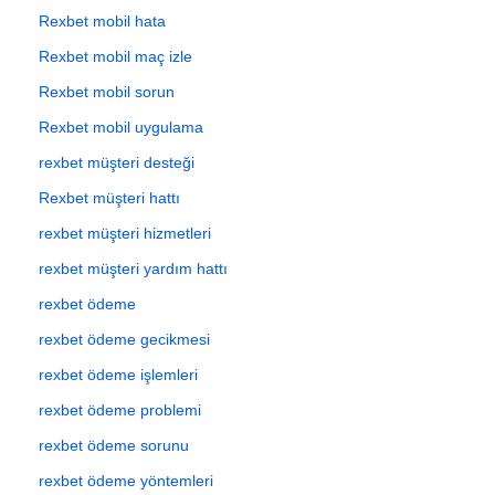
Rexbet mobil hata
Rexbet mobil maç izle
Rexbet mobil sorun
Rexbet mobil uygulama
rexbet müşteri desteği
Rexbet müşteri hattı
rexbet müşteri hizmetleri
rexbet müşteri yardım hattı
rexbet ödeme
rexbet ödeme gecikmesi
rexbet ödeme işlemleri
rexbet ödeme problemi
rexbet ödeme sorunu
rexbet ödeme yöntemleri