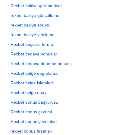
Rexbet bakiye görünmüyor
rexbet bakiye güncelleme
rexbet bakiye sorunu
rexbet bakiye yenileme
Rexbet başvuru formu
Rexbet bedava bonuslar
Rexbet bedava deneme bonusu
Rexbet belge doğrulama
Rexbet belge işlemleri
Rexbet belge onayı
Rexbet bonus başvurusu
Rexbet bonus çevrimi
Rexbet bonus çevrimleri
rexbet bonus fırsatları