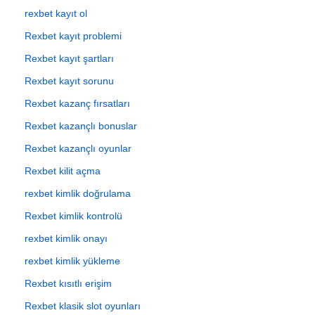
rexbet kayıt ol
Rexbet kayıt problemi
Rexbet kayıt şartları
Rexbet kayıt sorunu
Rexbet kazanç fırsatları
Rexbet kazançlı bonuslar
Rexbet kazançlı oyunlar
Rexbet kilit açma
rexbet kimlik doğrulama
Rexbet kimlik kontrolü
rexbet kimlik onayı
rexbet kimlik yükleme
Rexbet kısıtlı erişim
Rexbet klasik slot oyunları