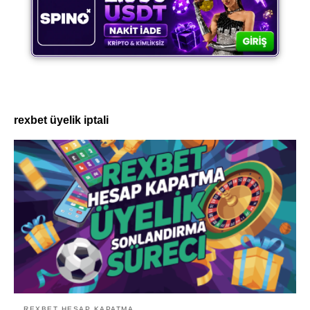
rexbet üyelik iptali
REXBET HESAP KAPATMA