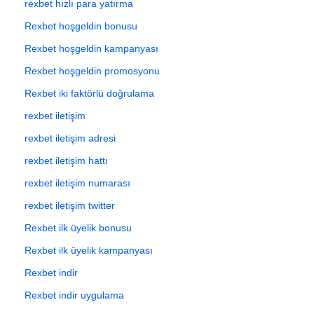
rexbet hızlı para yatırma
Rexbet hoşgeldin bonusu
Rexbet hoşgeldin kampanyası
Rexbet hoşgeldin promosyonu
Rexbet iki faktörlü doğrulama
rexbet iletişim
rexbet iletişim adresi
rexbet iletişim hattı
rexbet iletişim numarası
rexbet iletişim twitter
Rexbet ilk üyelik bonusu
Rexbet ilk üyelik kampanyası
Rexbet indir
Rexbet indir uygulama