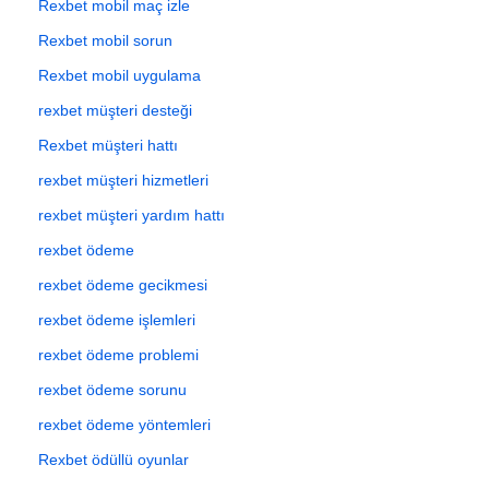
Rexbet mobil maç izle
Rexbet mobil sorun
Rexbet mobil uygulama
rexbet müşteri desteği
Rexbet müşteri hattı
rexbet müşteri hizmetleri
rexbet müşteri yardım hattı
rexbet ödeme
rexbet ödeme gecikmesi
rexbet ödeme işlemleri
rexbet ödeme problemi
rexbet ödeme sorunu
rexbet ödeme yöntemleri
Rexbet ödüllü oyunlar