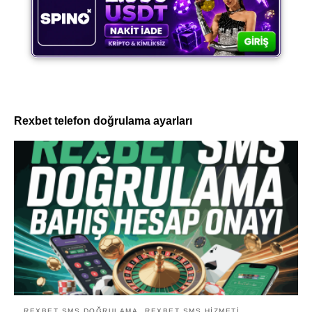
Rexbet telefon doğrulama ayarları
REXBET SMS DOĞRULAMA
REXBET SMS HIZMETI