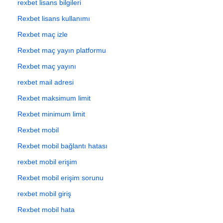
rexbet lisans bilgileri
Rexbet lisans kullanımı
Rexbet maç izle
Rexbet maç yayın platformu
Rexbet maç yayını
rexbet mail adresi
Rexbet maksimum limit
Rexbet minimum limit
Rexbet mobil
Rexbet mobil bağlantı hatası
rexbet mobil erişim
Rexbet mobil erişim sorunu
rexbet mobil giriş
Rexbet mobil hata