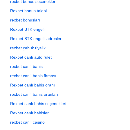
rexbet bonus seçenekleri
Rexbet bonus talebi
rexbet bonusları
Rexbet BTK engeli
Rexbet BTK engelli adresler
rexbet çabuk üyelik
Rexbet canlı auto rulet
rexbet canlı bahis
rexbet canlı bahis firması
Rexbet canlı bahis oranı
rexbet canlı bahis oranları
Rexbet canlı bahis seçenekleri
Rexbet canlı bahisler
rexbet canlı casino