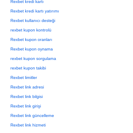
Rexbet kredi kartı
Rexbet kredi kartı yatırımı
Rexbet kullanıcı desteği
rexbet kupon kontrolü
Rexbet kupon oranları
Rexbet kupon oynama
rexbet kupon sorgulama
rexbet kupon takibi
Rexbet limitler
Rexbet link adresi
Rexbet link bilgisi
Rexbet link girişi
Rexbet link güncelleme
Rexbet link hizmeti