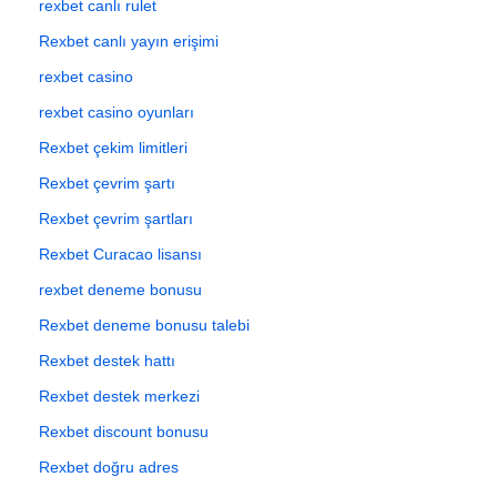
rexbet canlı rulet
Rexbet canlı yayın erişimi
rexbet casino
rexbet casino oyunları
Rexbet çekim limitleri
Rexbet çevrim şartı
Rexbet çevrim şartları
Rexbet Curacao lisansı
rexbet deneme bonusu
Rexbet deneme bonusu talebi
Rexbet destek hattı
Rexbet destek merkezi
Rexbet discount bonusu
Rexbet doğru adres