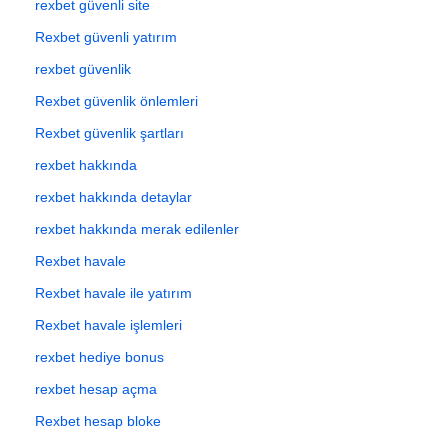
rexbet güvenli site
Rexbet güvenli yatırım
rexbet güvenlik
Rexbet güvenlik önlemleri
Rexbet güvenlik şartları
rexbet hakkında
rexbet hakkında detaylar
rexbet hakkında merak edilenler
Rexbet havale
Rexbet havale ile yatırım
Rexbet havale işlemleri
rexbet hediye bonus
rexbet hesap açma
Rexbet hesap bloke