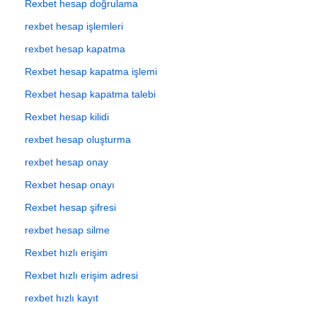
Rexbet hesap doğrulama
rexbet hesap işlemleri
rexbet hesap kapatma
Rexbet hesap kapatma işlemi
Rexbet hesap kapatma talebi
Rexbet hesap kilidi
rexbet hesap oluşturma
rexbet hesap onay
Rexbet hesap onayı
Rexbet hesap şifresi
rexbet hesap silme
Rexbet hızlı erişim
Rexbet hızlı erişim adresi
rexbet hızlı kayıt