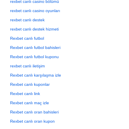
rexbet canlı casino bölümü
rexbet canlı casino oyunları
rexbet canlı destek
rexbet canlı destek hizmeti
Rexbet canlı futbol
Rexbet canlı futbol bahisleri
Rexbet canlı futbol kuponu
rexbet canlı iletişim
Rexbet canlı karşılaşma izle
Rexbet canlı kuponlar
Rexbet canlı link
Rexbet canlı maç izle
Rexbet canlı oran bahisleri
Rexbet canlı oran kupon