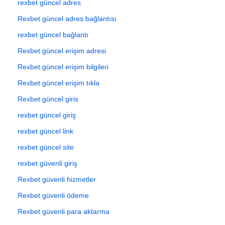
rexbet güncel adres
Rexbet güncel adres bağlantısı
rexbet güncel bağlantı
Rexbet güncel erişim adresi
Rexbet güncel erişim bilgileri
Rexbet güncel erişim tıkla
Rexbet güncel giris
rexbet güncel giriş
rexbet güncel link
rexbet güncel site
rexbet güvenli giriş
Rexbet güvenli hizmetler
Rexbet güvenli ödeme
Rexbet güvenli para aktarma