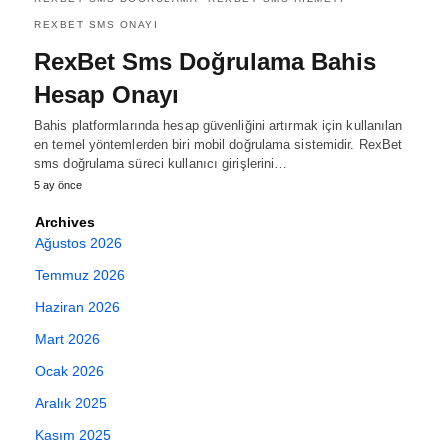
REXBET SMS ONAYI
RexBet Sms Doğrulama Bahis
Hesap Onayı
Bahis platformlarında hesap güvenliğini artırmak için kullanılan
en temel yöntemlerden biri mobil doğrulama sistemidir. RexBet
sms doğrulama süreci kullanıcı girişlerini…
5 ay önce
Archives
Ağustos 2026
Temmuz 2026
Haziran 2026
Mart 2026
Ocak 2026
Aralık 2025
Kasım 2025