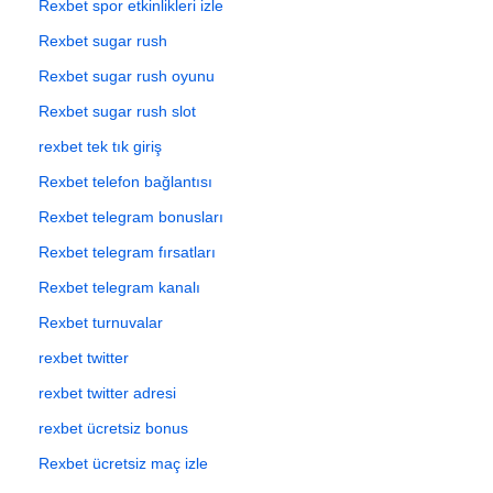
Rexbet spor etkinlikleri izle
Rexbet sugar rush
Rexbet sugar rush oyunu
Rexbet sugar rush slot
rexbet tek tık giriş
Rexbet telefon bağlantısı
Rexbet telegram bonusları
Rexbet telegram fırsatları
Rexbet telegram kanalı
Rexbet turnuvalar
rexbet twitter
rexbet twitter adresi
rexbet ücretsiz bonus
Rexbet ücretsiz maç izle