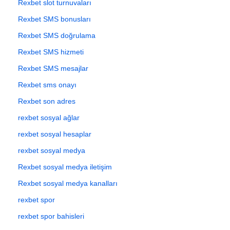
Rexbet slot turnuvaları
Rexbet SMS bonusları
Rexbet SMS doğrulama
Rexbet SMS hizmeti
Rexbet SMS mesajlar
Rexbet sms onayı
Rexbet son adres
rexbet sosyal ağlar
rexbet sosyal hesaplar
rexbet sosyal medya
Rexbet sosyal medya iletişim
Rexbet sosyal medya kanalları
rexbet spor
rexbet spor bahisleri