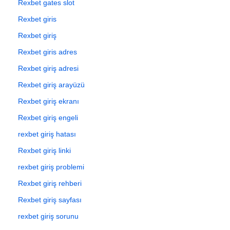
Rexbet gates slot
Rexbet giris
Rexbet giriş
Rexbet giris adres
Rexbet giriş adresi
Rexbet giriş arayüzü
Rexbet giriş ekranı
Rexbet giriş engeli
rexbet giriş hatası
Rexbet giriş linki
rexbet giriş problemi
Rexbet giriş rehberi
Rexbet giriş sayfası
rexbet giriş sorunu