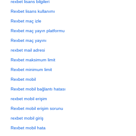
rexbet lisans bilgileri
Rexbet lisans kullanımı
Rexbet maç izle
Rexbet maç yayın platformu
Rexbet maç yayını
rexbet mail adresi
Rexbet maksimum limit
Rexbet minimum limit
Rexbet mobil
Rexbet mobil bağlantı hatası
rexbet mobil erişim
Rexbet mobil erişim sorunu
rexbet mobil giriş
Rexbet mobil hata