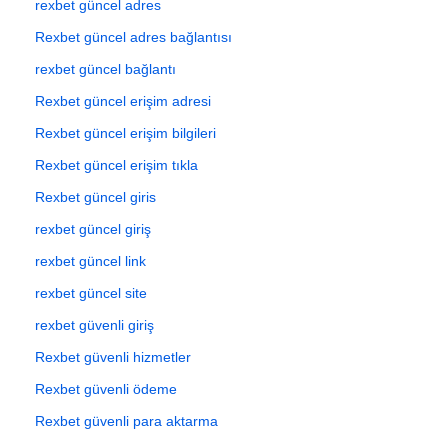
rexbet güncel adres
Rexbet güncel adres bağlantısı
rexbet güncel bağlantı
Rexbet güncel erişim adresi
Rexbet güncel erişim bilgileri
Rexbet güncel erişim tıkla
Rexbet güncel giris
rexbet güncel giriş
rexbet güncel link
rexbet güncel site
rexbet güvenli giriş
Rexbet güvenli hizmetler
Rexbet güvenli ödeme
Rexbet güvenli para aktarma