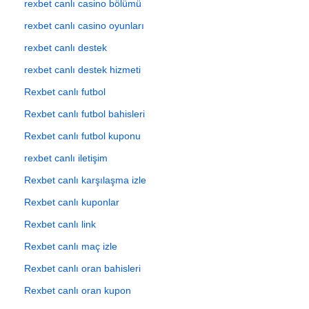
rexbet canlı casino bölümü
rexbet canlı casino oyunları
rexbet canlı destek
rexbet canlı destek hizmeti
Rexbet canlı futbol
Rexbet canlı futbol bahisleri
Rexbet canlı futbol kuponu
rexbet canlı iletişim
Rexbet canlı karşılaşma izle
Rexbet canlı kuponlar
Rexbet canlı link
Rexbet canlı maç izle
Rexbet canlı oran bahisleri
Rexbet canlı oran kupon