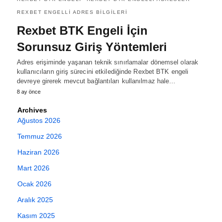
REXBET ENGELLI ADRES BILGILERI
Rexbet BTK Engeli İçin
Sorunsuz Giriş Yöntemleri
Adres erişiminde yaşanan teknik sınırlamalar dönemsel olarak
kullanıcıların giriş sürecini etkilediğinde Rexbet BTK engeli
devreye girerek mevcut bağlantıları kullanılmaz hale…
8 ay önce
Archives
Ağustos 2026
Temmuz 2026
Haziran 2026
Mart 2026
Ocak 2026
Aralık 2025
Kasım 2025