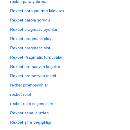
rexbet para yatırma
Rexbet para yatırma kılavuzu
Rexbet parola sorunu
Rexbet pragmatic oyunları
Rexbet pragmatic play
Rexbet pragmatic slot
Rexbet Pragmatic turnuvalar
Rexbet promosyon koşulları
Rexbet promosyon talebi
rexbet promosyonlar
rexbet rulet
rexbet rulet seçenekleri
Rexbet sanal cüzdan
Rexbet şifre değişikliği