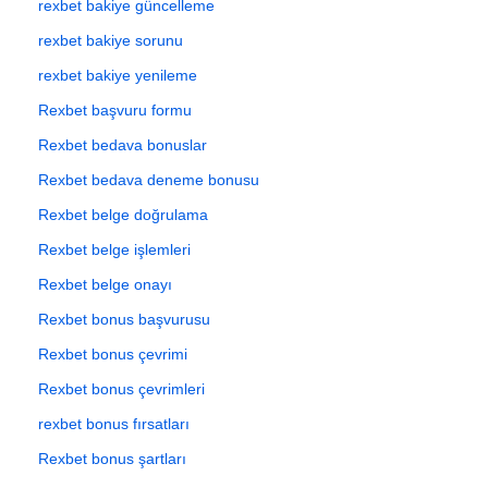
rexbet bakiye güncelleme
rexbet bakiye sorunu
rexbet bakiye yenileme
Rexbet başvuru formu
Rexbet bedava bonuslar
Rexbet bedava deneme bonusu
Rexbet belge doğrulama
Rexbet belge işlemleri
Rexbet belge onayı
Rexbet bonus başvurusu
Rexbet bonus çevrimi
Rexbet bonus çevrimleri
rexbet bonus fırsatları
Rexbet bonus şartları