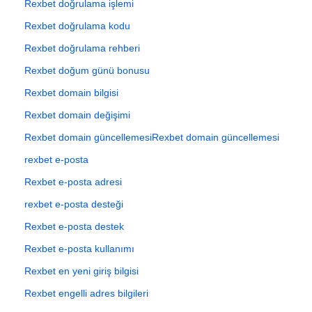
Rexbet doğrulama işlemi
Rexbet doğrulama kodu
Rexbet doğrulama rehberi
Rexbet doğum günü bonusu
Rexbet domain bilgisi
Rexbet domain değişimi
Rexbet domain güncellemesiRexbet domain güncellemesi
rexbet e-posta
Rexbet e-posta adresi
rexbet e-posta desteği
Rexbet e-posta destek
Rexbet e-posta kullanımı
Rexbet en yeni giriş bilgisi
Rexbet engelli adres bilgileri