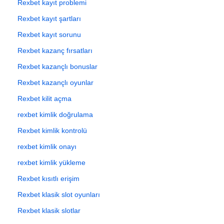
Rexbet kayıt problemi
Rexbet kayıt şartları
Rexbet kayıt sorunu
Rexbet kazanç fırsatları
Rexbet kazançlı bonuslar
Rexbet kazançlı oyunlar
Rexbet kilit açma
rexbet kimlik doğrulama
Rexbet kimlik kontrolü
rexbet kimlik onayı
rexbet kimlik yükleme
Rexbet kısıtlı erişim
Rexbet klasik slot oyunları
Rexbet klasik slotlar