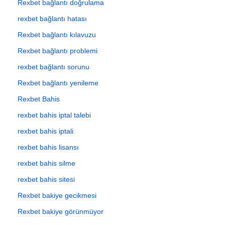
Rexbet bağlantı doğrulama
rexbet bağlantı hatası
Rexbet bağlantı kılavuzu
Rexbet bağlantı problemi
rexbet bağlantı sorunu
Rexbet bağlantı yenileme
Rexbet Bahis
rexbet bahis iptal talebi
rexbet bahis iptali
rexbet bahis lisansı
rexbet bahis silme
rexbet bahis sitesi
Rexbet bakiye gecikmesi
Rexbet bakiye görünmüyor