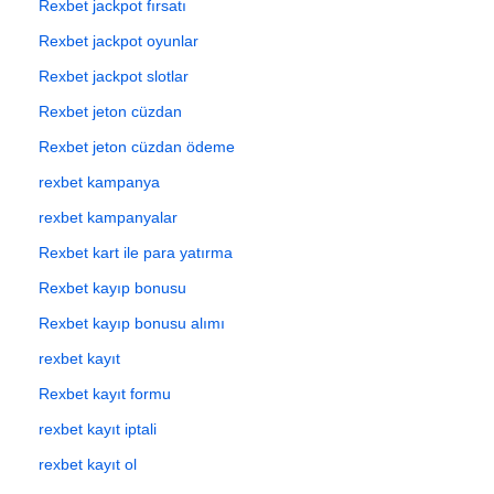
Rexbet jackpot fırsatı
Rexbet jackpot oyunlar
Rexbet jackpot slotlar
Rexbet jeton cüzdan
Rexbet jeton cüzdan ödeme
rexbet kampanya
rexbet kampanyalar
Rexbet kart ile para yatırma
Rexbet kayıp bonusu
Rexbet kayıp bonusu alımı
rexbet kayıt
Rexbet kayıt formu
rexbet kayıt iptali
rexbet kayıt ol