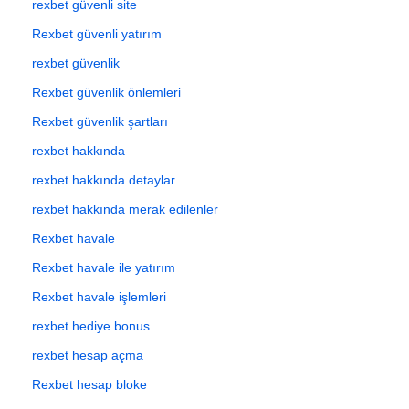
rexbet güvenli site
Rexbet güvenli yatırım
rexbet güvenlik
Rexbet güvenlik önlemleri
Rexbet güvenlik şartları
rexbet hakkında
rexbet hakkında detaylar
rexbet hakkında merak edilenler
Rexbet havale
Rexbet havale ile yatırım
Rexbet havale işlemleri
rexbet hediye bonus
rexbet hesap açma
Rexbet hesap bloke