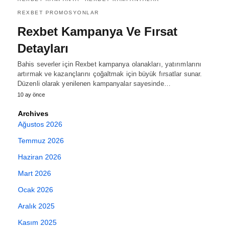
REXBET PROMOSYONLAR
Rexbet Kampanya Ve Fırsat
Detayları
Bahis severler için Rexbet kampanya olanakları, yatırımlarını
artırmak ve kazançlarını çoğaltmak için büyük fırsatlar sunar.
Düzenli olarak yenilenen kampanyalar sayesinde…
10 ay önce
Archives
Ağustos 2026
Temmuz 2026
Haziran 2026
Mart 2026
Ocak 2026
Aralık 2025
Kasım 2025