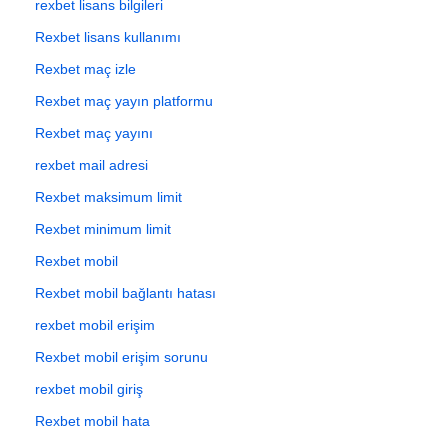
rexbet lisans bilgileri
Rexbet lisans kullanımı
Rexbet maç izle
Rexbet maç yayın platformu
Rexbet maç yayını
rexbet mail adresi
Rexbet maksimum limit
Rexbet minimum limit
Rexbet mobil
Rexbet mobil bağlantı hatası
rexbet mobil erişim
Rexbet mobil erişim sorunu
rexbet mobil giriş
Rexbet mobil hata