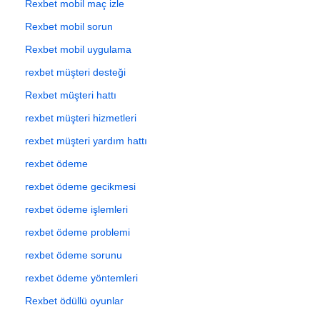
Rexbet mobil maç izle
Rexbet mobil sorun
Rexbet mobil uygulama
rexbet müşteri desteği
Rexbet müşteri hattı
rexbet müşteri hizmetleri
rexbet müşteri yardım hattı
rexbet ödeme
rexbet ödeme gecikmesi
rexbet ödeme işlemleri
rexbet ödeme problemi
rexbet ödeme sorunu
rexbet ödeme yöntemleri
Rexbet ödüllü oyunlar