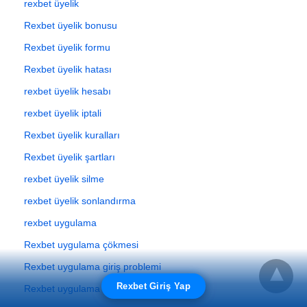
rexbet üyelik
Rexbet üyelik bonusu
Rexbet üyelik formu
Rexbet üyelik hatası
rexbet üyelik hesabı
rexbet üyelik iptali
Rexbet üyelik kuralları
Rexbet üyelik şartları
rexbet üyelik silme
rexbet üyelik sonlandırma
rexbet uygulama
Rexbet uygulama çökmesi
Rexbet uygulama giriş problemi
Rexbet Giriş Yap
Rexbet uygulama hatası