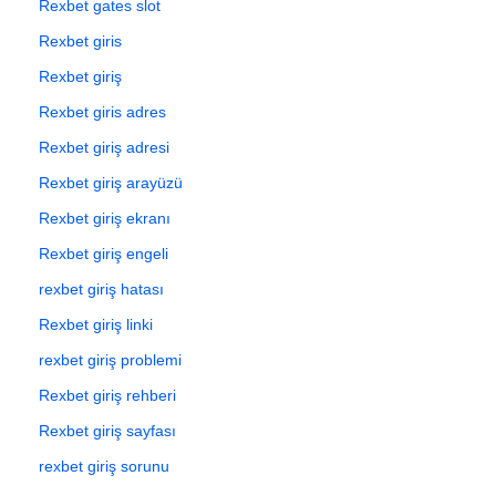
Rexbet gates slot
Rexbet giris
Rexbet giriş
Rexbet giris adres
Rexbet giriş adresi
Rexbet giriş arayüzü
Rexbet giriş ekranı
Rexbet giriş engeli
rexbet giriş hatası
Rexbet giriş linki
rexbet giriş problemi
Rexbet giriş rehberi
Rexbet giriş sayfası
rexbet giriş sorunu