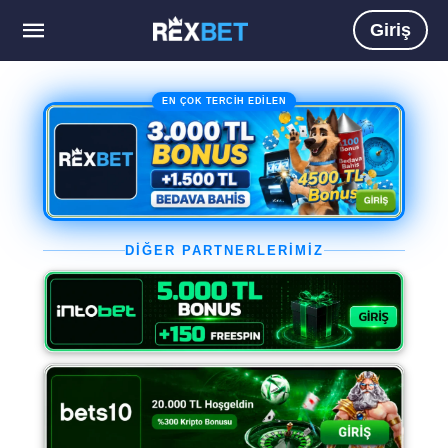
Giriş
EN ÇOK TERCİH EDİLEN
DİĞER PARTNERLERİMİZ