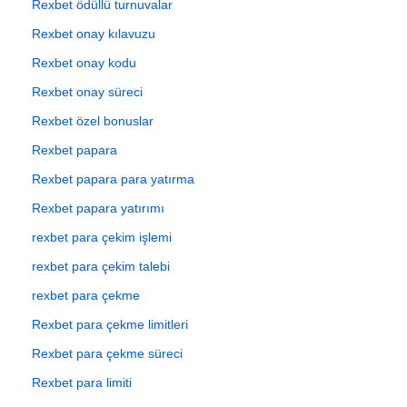
Rexbet ödüllü turnuvalar
Rexbet onay kılavuzu
Rexbet onay kodu
Rexbet onay süreci
Rexbet özel bonuslar
Rexbet papara
Rexbet papara para yatırma
Rexbet papara yatırımı
rexbet para çekim işlemi
rexbet para çekim talebi
rexbet para çekme
Rexbet para çekme limitleri
Rexbet para çekme süreci
Rexbet para limiti