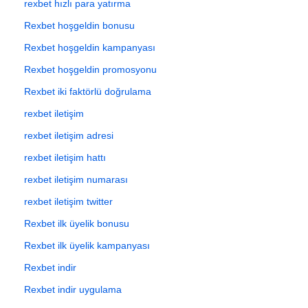
rexbet hızlı para yatırma
Rexbet hoşgeldin bonusu
Rexbet hoşgeldin kampanyası
Rexbet hoşgeldin promosyonu
Rexbet iki faktörlü doğrulama
rexbet iletişim
rexbet iletişim adresi
rexbet iletişim hattı
rexbet iletişim numarası
rexbet iletişim twitter
Rexbet ilk üyelik bonusu
Rexbet ilk üyelik kampanyası
Rexbet indir
Rexbet indir uygulama