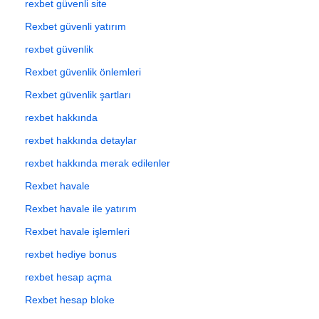
rexbet güvenli site
Rexbet güvenli yatırım
rexbet güvenlik
Rexbet güvenlik önlemleri
Rexbet güvenlik şartları
rexbet hakkında
rexbet hakkında detaylar
rexbet hakkında merak edilenler
Rexbet havale
Rexbet havale ile yatırım
Rexbet havale işlemleri
rexbet hediye bonus
rexbet hesap açma
Rexbet hesap bloke