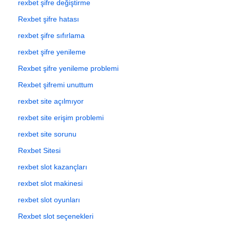
rexbet şifre değiştirme
Rexbet şifre hatası
rexbet şifre sıfırlama
rexbet şifre yenileme
Rexbet şifre yenileme problemi
Rexbet şifremi unuttum
rexbet site açılmıyor
rexbet site erişim problemi
rexbet site sorunu
Rexbet Sitesi
rexbet slot kazançları
rexbet slot makinesi
rexbet slot oyunları
Rexbet slot seçenekleri