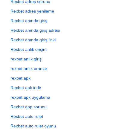
Rexbet adres sorunu
Rexbet adres yenileme
Rexbet anında giriş
Rexbet anında giriş adresi
Rexbet anında giriş linki
Rexbet anlık erişim
rexbet anlık giriş
rexbet anlık oranlar
rexbet apk
Rexbet apk indir
rexbet apk uygulama
Rexbet app sorunu
Rexbet auto rulet
Rexbet auto rulet oyunu