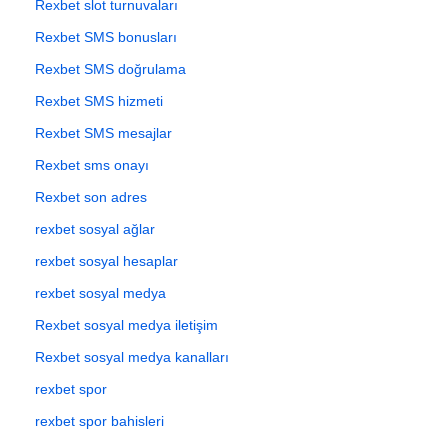
Rexbet slot turnuvaları
Rexbet SMS bonusları
Rexbet SMS doğrulama
Rexbet SMS hizmeti
Rexbet SMS mesajlar
Rexbet sms onayı
Rexbet son adres
rexbet sosyal ağlar
rexbet sosyal hesaplar
rexbet sosyal medya
Rexbet sosyal medya iletişim
Rexbet sosyal medya kanalları
rexbet spor
rexbet spor bahisleri