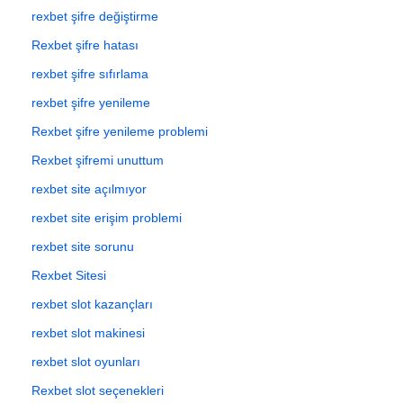
rexbet şifre değiştirme
Rexbet şifre hatası
rexbet şifre sıfırlama
rexbet şifre yenileme
Rexbet şifre yenileme problemi
Rexbet şifremi unuttum
rexbet site açılmıyor
rexbet site erişim problemi
rexbet site sorunu
Rexbet Sitesi
rexbet slot kazançları
rexbet slot makinesi
rexbet slot oyunları
Rexbet slot seçenekleri