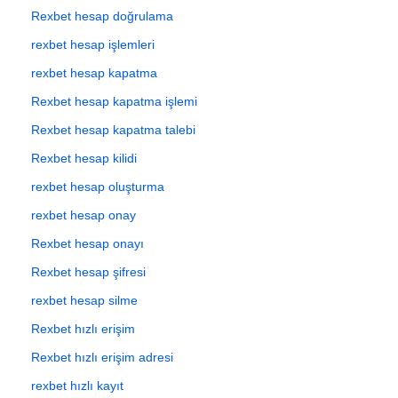
Rexbet hesap doğrulama
rexbet hesap işlemleri
rexbet hesap kapatma
Rexbet hesap kapatma işlemi
Rexbet hesap kapatma talebi
Rexbet hesap kilidi
rexbet hesap oluşturma
rexbet hesap onay
Rexbet hesap onayı
Rexbet hesap şifresi
rexbet hesap silme
Rexbet hızlı erişim
Rexbet hızlı erişim adresi
rexbet hızlı kayıt