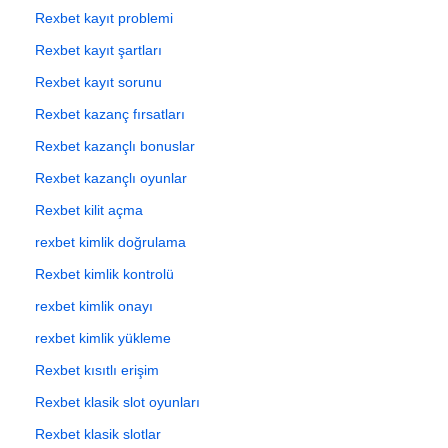
Rexbet kayıt problemi
Rexbet kayıt şartları
Rexbet kayıt sorunu
Rexbet kazanç fırsatları
Rexbet kazançlı bonuslar
Rexbet kazançlı oyunlar
Rexbet kilit açma
rexbet kimlik doğrulama
Rexbet kimlik kontrolü
rexbet kimlik onayı
rexbet kimlik yükleme
Rexbet kısıtlı erişim
Rexbet klasik slot oyunları
Rexbet klasik slotlar