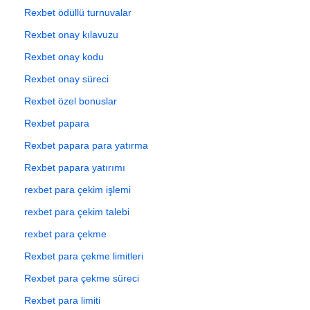
Rexbet ödüllü turnuvalar
Rexbet onay kılavuzu
Rexbet onay kodu
Rexbet onay süreci
Rexbet özel bonuslar
Rexbet papara
Rexbet papara para yatırma
Rexbet papara yatırımı
rexbet para çekim işlemi
rexbet para çekim talebi
rexbet para çekme
Rexbet para çekme limitleri
Rexbet para çekme süreci
Rexbet para limiti