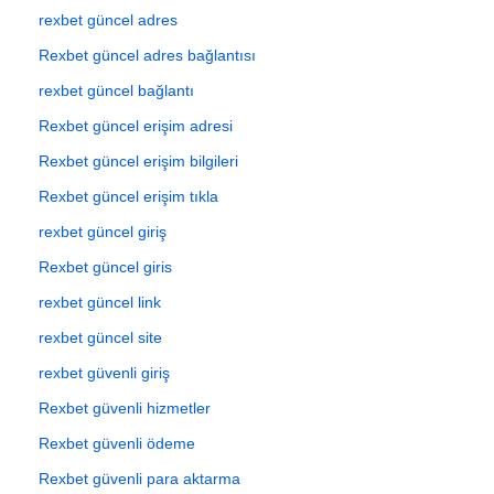
rexbet güncel adres
Rexbet güncel adres bağlantısı
rexbet güncel bağlantı
Rexbet güncel erişim adresi
Rexbet güncel erişim bilgileri
Rexbet güncel erişim tıkla
rexbet güncel giriş
Rexbet güncel giris
rexbet güncel link
rexbet güncel site
rexbet güvenli giriş
Rexbet güvenli hizmetler
Rexbet güvenli ödeme
Rexbet güvenli para aktarma