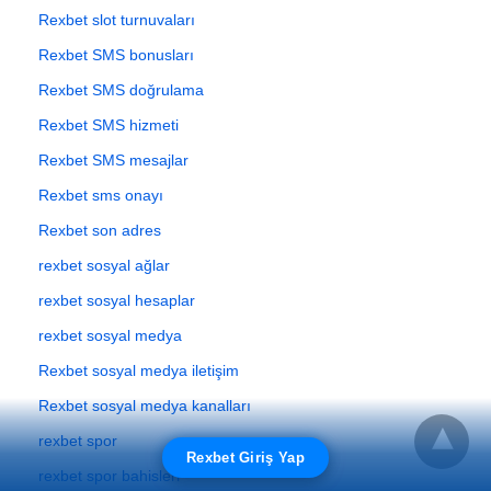
Rexbet slot turnuvaları
Rexbet SMS bonusları
Rexbet SMS doğrulama
Rexbet SMS hizmeti
Rexbet SMS mesajlar
Rexbet sms onayı
Rexbet son adres
rexbet sosyal ağlar
rexbet sosyal hesaplar
rexbet sosyal medya
Rexbet sosyal medya iletişim
Rexbet sosyal medya kanalları
rexbet spor
Rexbet Giriş Yap
rexbet spor bahisleri