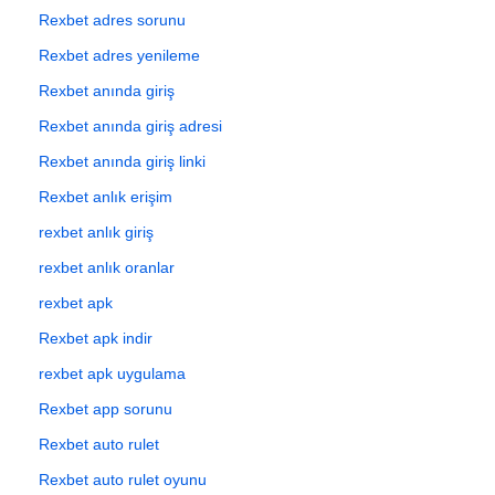
Rexbet adres sorunu
Rexbet adres yenileme
Rexbet anında giriş
Rexbet anında giriş adresi
Rexbet anında giriş linki
Rexbet anlık erişim
rexbet anlık giriş
rexbet anlık oranlar
rexbet apk
Rexbet apk indir
rexbet apk uygulama
Rexbet app sorunu
Rexbet auto rulet
Rexbet auto rulet oyunu