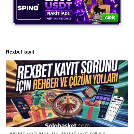
Rexbet kayıt
REXBET KAYIT PROBLEMI
REXBET KAYIT SORUNU