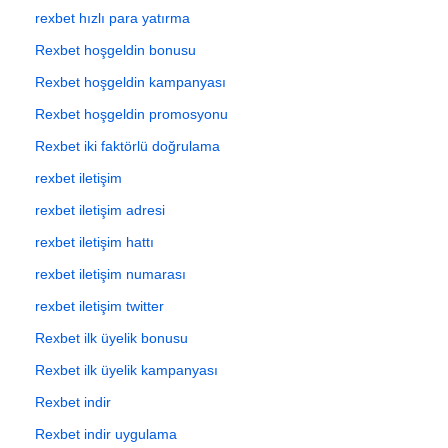
rexbet hızlı para yatırma
Rexbet hoşgeldin bonusu
Rexbet hoşgeldin kampanyası
Rexbet hoşgeldin promosyonu
Rexbet iki faktörlü doğrulama
rexbet iletişim
rexbet iletişim adresi
rexbet iletişim hattı
rexbet iletişim numarası
rexbet iletişim twitter
Rexbet ilk üyelik bonusu
Rexbet ilk üyelik kampanyası
Rexbet indir
Rexbet indir uygulama