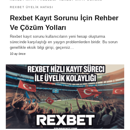
REXBET ÜYELIK HATASI
Rexbet Kayıt Sorunu İçin Rehber
Ve Çözüm Yolları
Rexbet kayıt sorunu kullanıcıların yeni hesap oluşturma
sürecinde karşılaştığı en yaygın problemlerden biridir. Bu sorun
genellikle eksik bilgi girişi, geçersiz…
10 ay önce