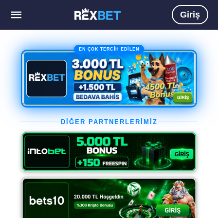
Giriş
EN ÇOK TERCİH EDİLEN
DİĞER PARTNERLERİMİZ