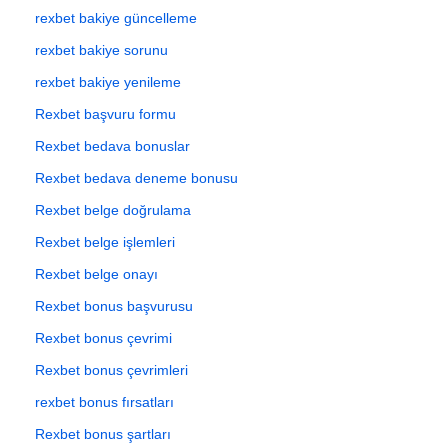
rexbet bakiye güncelleme
rexbet bakiye sorunu
rexbet bakiye yenileme
Rexbet başvuru formu
Rexbet bedava bonuslar
Rexbet bedava deneme bonusu
Rexbet belge doğrulama
Rexbet belge işlemleri
Rexbet belge onayı
Rexbet bonus başvurusu
Rexbet bonus çevrimi
Rexbet bonus çevrimleri
rexbet bonus fırsatları
Rexbet bonus şartları