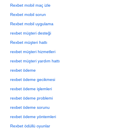
Rexbet mobil maç izle
Rexbet mobil sorun
Rexbet mobil uygulama
rexbet müşteri desteği
Rexbet müşteri hattı
rexbet müşteri hizmetleri
rexbet müşteri yardım hattı
rexbet ödeme
rexbet ödeme gecikmesi
rexbet ödeme işlemleri
rexbet ödeme problemi
rexbet ödeme sorunu
rexbet ödeme yöntemleri
Rexbet ödüllü oyunlar