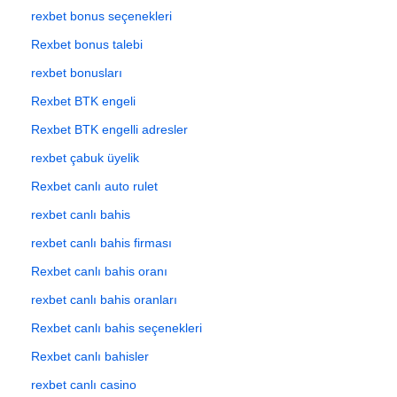
rexbet bonus seçenekleri
Rexbet bonus talebi
rexbet bonusları
Rexbet BTK engeli
Rexbet BTK engelli adresler
rexbet çabuk üyelik
Rexbet canlı auto rulet
rexbet canlı bahis
rexbet canlı bahis firması
Rexbet canlı bahis oranı
rexbet canlı bahis oranları
Rexbet canlı bahis seçenekleri
Rexbet canlı bahisler
rexbet canlı casino