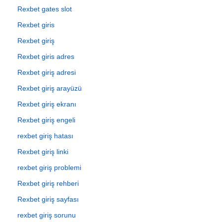
Rexbet gates slot
Rexbet giris
Rexbet giriş
Rexbet giris adres
Rexbet giriş adresi
Rexbet giriş arayüzü
Rexbet giriş ekranı
Rexbet giriş engeli
rexbet giriş hatası
Rexbet giriş linki
rexbet giriş problemi
Rexbet giriş rehberi
Rexbet giriş sayfası
rexbet giriş sorunu