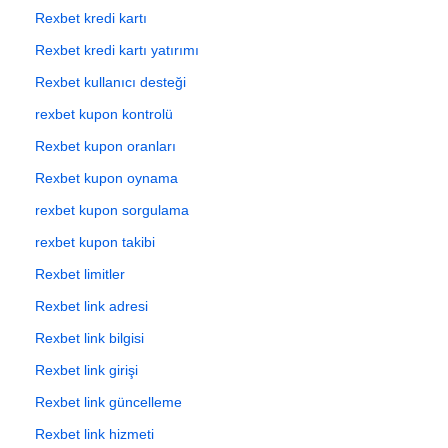
Rexbet kredi kartı
Rexbet kredi kartı yatırımı
Rexbet kullanıcı desteği
rexbet kupon kontrolü
Rexbet kupon oranları
Rexbet kupon oynama
rexbet kupon sorgulama
rexbet kupon takibi
Rexbet limitler
Rexbet link adresi
Rexbet link bilgisi
Rexbet link girişi
Rexbet link güncelleme
Rexbet link hizmeti