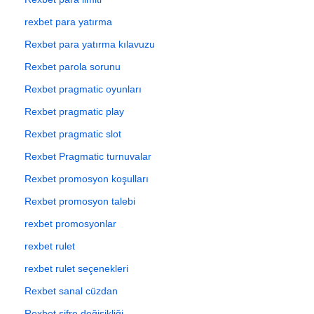
rexbet para yatırma
Rexbet para yatırma kılavuzu
Rexbet parola sorunu
Rexbet pragmatic oyunları
Rexbet pragmatic play
Rexbet pragmatic slot
Rexbet Pragmatic turnuvalar
Rexbet promosyon koşulları
Rexbet promosyon talebi
rexbet promosyonlar
rexbet rulet
rexbet rulet seçenekleri
Rexbet sanal cüzdan
Rexbet şifre değişikliği