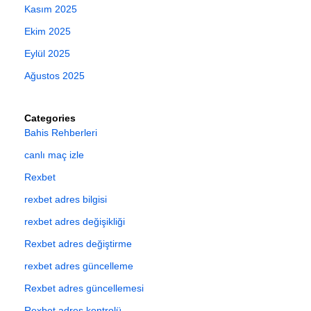
Kasım 2025
Ekim 2025
Eylül 2025
Ağustos 2025
Categories
Bahis Rehberleri
canlı maç izle
Rexbet
rexbet adres bilgisi
rexbet adres değişikliği
Rexbet adres değiştirme
rexbet adres güncelleme
Rexbet adres güncellemesi
Rexbet adres kontrolü