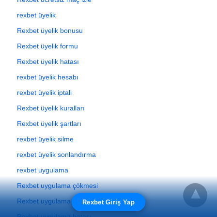
rexbet üyelik
Rexbet üyelik bonusu
Rexbet üyelik formu
Rexbet üyelik hatası
rexbet üyelik hesabı
rexbet üyelik iptali
Rexbet üyelik kuralları
Rexbet üyelik şartları
rexbet üyelik silme
rexbet üyelik sonlandırma
rexbet uygulama
Rexbet uygulama çökmesi
Rexbet uygulama giriş problemi
Rexbet Giriş Yap
Rexbet uygulama hatası