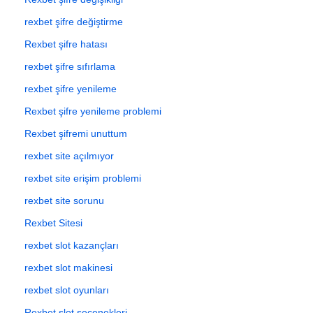
rexbet şifre değiştirme
Rexbet şifre hatası
rexbet şifre sıfırlama
rexbet şifre yenileme
Rexbet şifre yenileme problemi
Rexbet şifremi unuttum
rexbet site açılmıyor
rexbet site erişim problemi
rexbet site sorunu
Rexbet Sitesi
rexbet slot kazançları
rexbet slot makinesi
rexbet slot oyunları
Rexbet slot seçenekleri