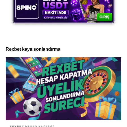
Rexbet kayıt sonlandırma
REXBET HESAP KAPATMA