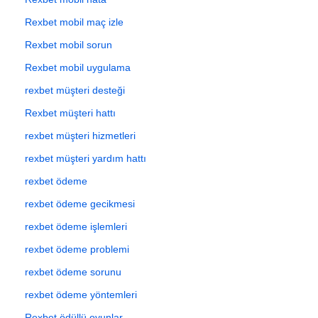
Rexbet mobil maç izle
Rexbet mobil sorun
Rexbet mobil uygulama
rexbet müşteri desteği
Rexbet müşteri hattı
rexbet müşteri hizmetleri
rexbet müşteri yardım hattı
rexbet ödeme
rexbet ödeme gecikmesi
rexbet ödeme işlemleri
rexbet ödeme problemi
rexbet ödeme sorunu
rexbet ödeme yöntemleri
Rexbet ödüllü oyunlar