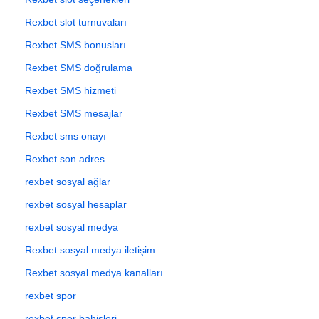
Rexbet slot turnuvaları
Rexbet SMS bonusları
Rexbet SMS doğrulama
Rexbet SMS hizmeti
Rexbet SMS mesajlar
Rexbet sms onayı
Rexbet son adres
rexbet sosyal ağlar
rexbet sosyal hesaplar
rexbet sosyal medya
Rexbet sosyal medya iletişim
Rexbet sosyal medya kanalları
rexbet spor
rexbet spor bahisleri