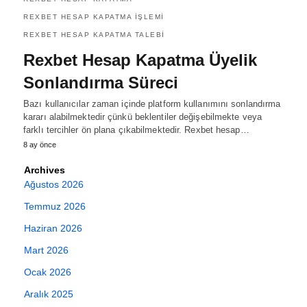
REXBET HESAP KAPATMA IŞLEMI
REXBET HESAP KAPATMA TALEBI
Rexbet Hesap Kapatma Üyelik
Sonlandırma Süreci
Bazı kullanıcılar zaman içinde platform kullanımını sonlandırma
kararı alabilmektedir çünkü beklentiler değişebilmekte veya
farklı tercihler ön plana çıkabilmektedir. Rexbet hesap…
8 ay önce
Archives
Ağustos 2026
Temmuz 2026
Haziran 2026
Mart 2026
Ocak 2026
Aralık 2025