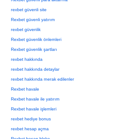
rexbet güvenli site
Rexbet güvenli yatırım
rexbet güvenlik
Rexbet güvenlik önlemleri
Rexbet güvenlik şartları
rexbet hakkında
rexbet hakkında detaylar
rexbet hakkında merak edilenler
Rexbet havale
Rexbet havale ile yatırım
Rexbet havale işlemleri
rexbet hediye bonus
rexbet hesap açma
Rexbet hesap bloke