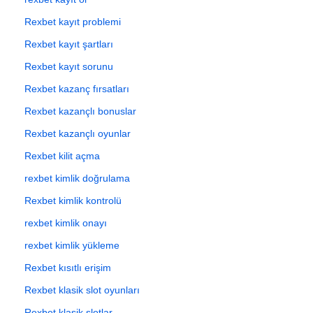
Rexbet kayıt problemi
Rexbet kayıt şartları
Rexbet kayıt sorunu
Rexbet kazanç fırsatları
Rexbet kazançlı bonuslar
Rexbet kazançlı oyunlar
Rexbet kilit açma
rexbet kimlik doğrulama
Rexbet kimlik kontrolü
rexbet kimlik onayı
rexbet kimlik yükleme
Rexbet kısıtlı erişim
Rexbet klasik slot oyunları
Rexbet klasik slotlar