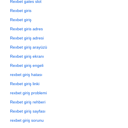
Rexbet gates slot
Rexbet giris
Rexbet giriş
Rexbet giris adres
Rexbet giriş adresi
Rexbet giriş arayüzü
Rexbet giriş ekranı
Rexbet giriş engeli
rexbet giriş hatası
Rexbet giriş linki
rexbet giriş problemi
Rexbet giriş rehberi
Rexbet giriş sayfası
rexbet giriş sorunu