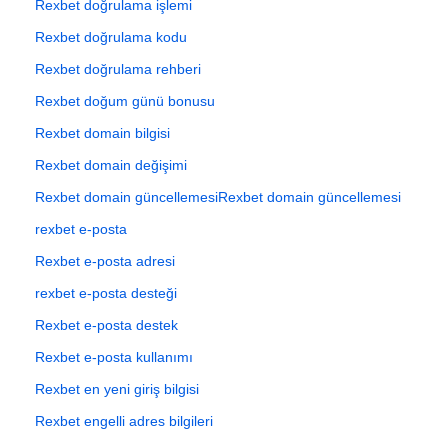
Rexbet doğrulama işlemi
Rexbet doğrulama kodu
Rexbet doğrulama rehberi
Rexbet doğum günü bonusu
Rexbet domain bilgisi
Rexbet domain değişimi
Rexbet domain güncellemesiRexbet domain güncellemesi
rexbet e-posta
Rexbet e-posta adresi
rexbet e-posta desteği
Rexbet e-posta destek
Rexbet e-posta kullanımı
Rexbet en yeni giriş bilgisi
Rexbet engelli adres bilgileri