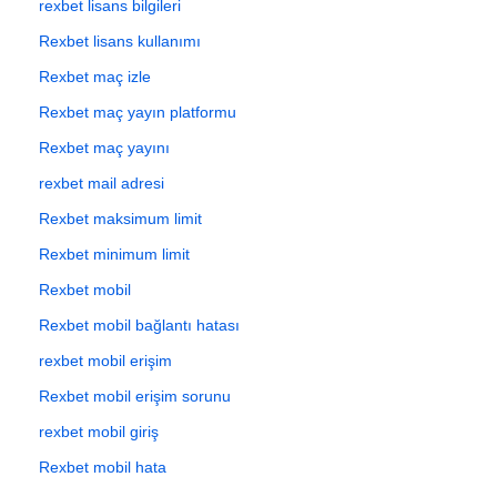
rexbet lisans bilgileri
Rexbet lisans kullanımı
Rexbet maç izle
Rexbet maç yayın platformu
Rexbet maç yayını
rexbet mail adresi
Rexbet maksimum limit
Rexbet minimum limit
Rexbet mobil
Rexbet mobil bağlantı hatası
rexbet mobil erişim
Rexbet mobil erişim sorunu
rexbet mobil giriş
Rexbet mobil hata