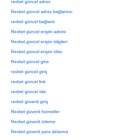
rexbet güncel adres
Rexbet güncel adres bağlantısı
rexbet güncel bağlantı
Rexbet güncel erişim adresi
Rexbet güncel erişim bilgileri
Rexbet güncel erişim tıkla
Rexbet güncel giris
rexbet güncel giriş
rexbet güncel link
rexbet güncel site
rexbet güvenli giriş
Rexbet güvenli hizmetler
Rexbet güvenli ödeme
Rexbet güvenli para aktarma