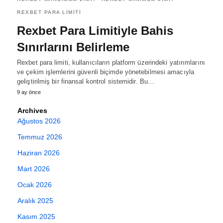
REXBET PARA LIMITI
Rexbet Para Limitiyle Bahis
Sınırlarını Belirleme
Rexbet para limiti, kullanıcıların platform üzerindeki yatırımlarını
ve çekim işlemlerini güvenli biçimde yönetebilmesi amacıyla
geliştirilmiş bir finansal kontrol sistemidir. Bu…
9 ay önce
Archives
Ağustos 2026
Temmuz 2026
Haziran 2026
Mart 2026
Ocak 2026
Aralık 2025
Kasım 2025