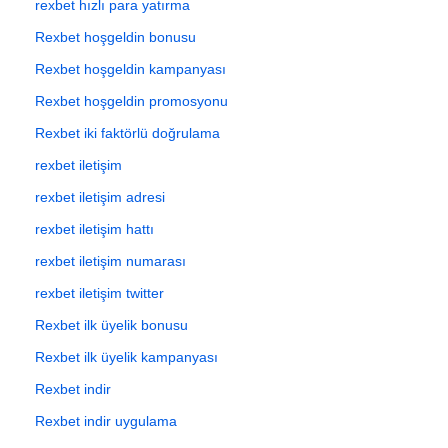
rexbet hızlı para yatırma
Rexbet hoşgeldin bonusu
Rexbet hoşgeldin kampanyası
Rexbet hoşgeldin promosyonu
Rexbet iki faktörlü doğrulama
rexbet iletişim
rexbet iletişim adresi
rexbet iletişim hattı
rexbet iletişim numarası
rexbet iletişim twitter
Rexbet ilk üyelik bonusu
Rexbet ilk üyelik kampanyası
Rexbet indir
Rexbet indir uygulama