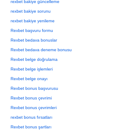
rexbet bakiye güncelleme
rexbet bakiye sorunu
rexbet bakiye yenileme
Rexbet başvuru formu
Rexbet bedava bonuslar
Rexbet bedava deneme bonusu
Rexbet belge doğrulama
Rexbet belge işlemleri
Rexbet belge onayı
Rexbet bonus başvurusu
Rexbet bonus çevrimi
Rexbet bonus çevrimleri
rexbet bonus fırsatları
Rexbet bonus şartları