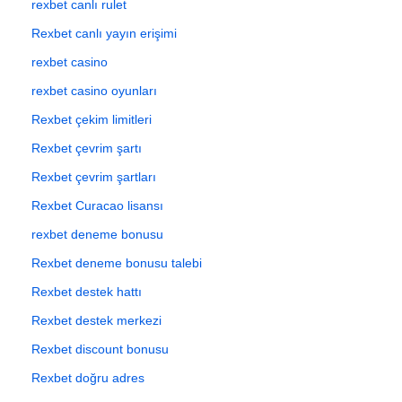
rexbet canlı rulet
Rexbet canlı yayın erişimi
rexbet casino
rexbet casino oyunları
Rexbet çekim limitleri
Rexbet çevrim şartı
Rexbet çevrim şartları
Rexbet Curacao lisansı
rexbet deneme bonusu
Rexbet deneme bonusu talebi
Rexbet destek hattı
Rexbet destek merkezi
Rexbet discount bonusu
Rexbet doğru adres