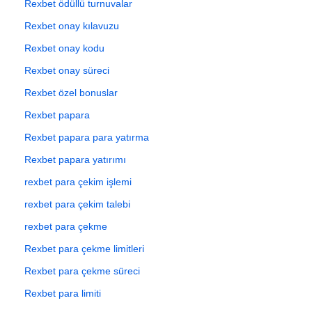
Rexbet ödüllü turnuvalar
Rexbet onay kılavuzu
Rexbet onay kodu
Rexbet onay süreci
Rexbet özel bonuslar
Rexbet papara
Rexbet papara para yatırma
Rexbet papara yatırımı
rexbet para çekim işlemi
rexbet para çekim talebi
rexbet para çekme
Rexbet para çekme limitleri
Rexbet para çekme süreci
Rexbet para limiti