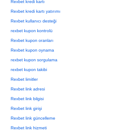
Rexbet kredi kartı
Rexbet kredi kartı yatırımı
Rexbet kullanıcı desteği
rexbet kupon kontrolü
Rexbet kupon oranları
Rexbet kupon oynama
rexbet kupon sorgulama
rexbet kupon takibi
Rexbet limitler
Rexbet link adresi
Rexbet link bilgisi
Rexbet link girişi
Rexbet link güncelleme
Rexbet link hizmeti