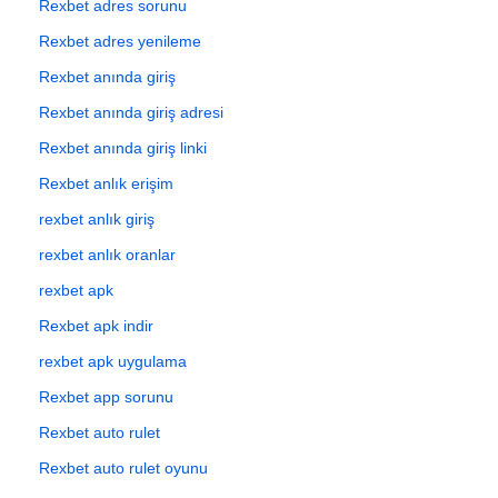
Rexbet adres sorunu
Rexbet adres yenileme
Rexbet anında giriş
Rexbet anında giriş adresi
Rexbet anında giriş linki
Rexbet anlık erişim
rexbet anlık giriş
rexbet anlık oranlar
rexbet apk
Rexbet apk indir
rexbet apk uygulama
Rexbet app sorunu
Rexbet auto rulet
Rexbet auto rulet oyunu