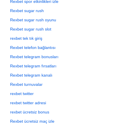
Rexbet spor etkinlikleri izle
Rexbet sugar rush
Rexbet sugar rush oyunu
Rexbet sugar rush slot
rexbet tek tık giriş
Rexbet telefon bağlantısı
Rexbet telegram bonusları
Rexbet telegram fırsatları
Rexbet telegram kanalı
Rexbet turnuvalar
rexbet twitter
rexbet twitter adresi
rexbet ücretsiz bonus
Rexbet ücretsiz maç izle