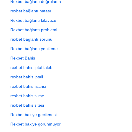
Rexbet bağlantı doğrulama
rexbet bağlantı hatası
Rexbet bağlantı kılavuzu
Rexbet bağlantı problemi
rexbet bağlantı sorunu
Rexbet bağlantı yenileme
Rexbet Bahis
rexbet bahis iptal talebi
rexbet bahis iptali
rexbet bahis lisansı
rexbet bahis silme
rexbet bahis sitesi
Rexbet bakiye gecikmesi
Rexbet bakiye görünmüyor