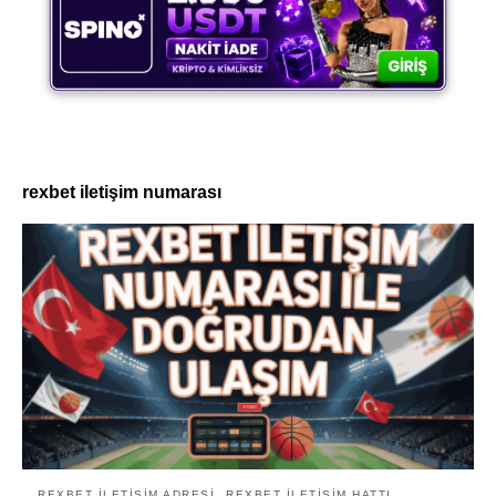
rexbet iletişim numarası
REXBET ILETIŞIM ADRESI
REXBET ILETIŞIM HATTI