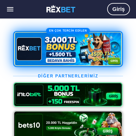
Giriş
EN ÇOK TERCİH EDİLEN
DİĞER PARTNERLERİMİZ