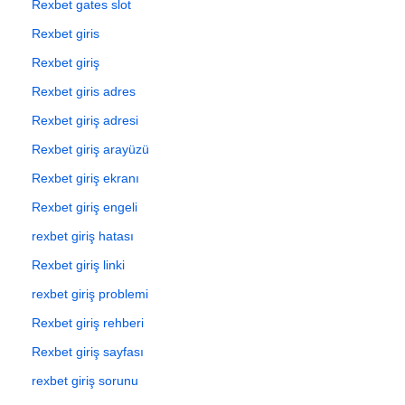
Rexbet gates slot
Rexbet giris
Rexbet giriş
Rexbet giris adres
Rexbet giriş adresi
Rexbet giriş arayüzü
Rexbet giriş ekranı
Rexbet giriş engeli
rexbet giriş hatası
Rexbet giriş linki
rexbet giriş problemi
Rexbet giriş rehberi
Rexbet giriş sayfası
rexbet giriş sorunu