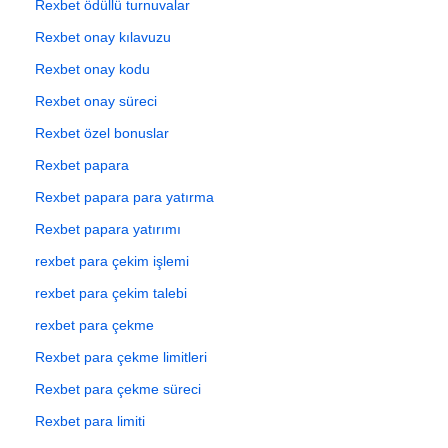
Rexbet ödüllü turnuvalar
Rexbet onay kılavuzu
Rexbet onay kodu
Rexbet onay süreci
Rexbet özel bonuslar
Rexbet papara
Rexbet papara para yatırma
Rexbet papara yatırımı
rexbet para çekim işlemi
rexbet para çekim talebi
rexbet para çekme
Rexbet para çekme limitleri
Rexbet para çekme süreci
Rexbet para limiti