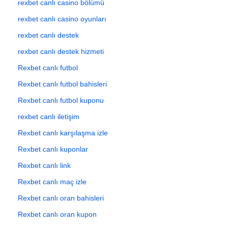
rexbet canlı casino bölümü
rexbet canlı casino oyunları
rexbet canlı destek
rexbet canlı destek hizmeti
Rexbet canlı futbol
Rexbet canlı futbol bahisleri
Rexbet canlı futbol kuponu
rexbet canlı iletişim
Rexbet canlı karşılaşma izle
Rexbet canlı kuponlar
Rexbet canlı link
Rexbet canlı maç izle
Rexbet canlı oran bahisleri
Rexbet canlı oran kupon