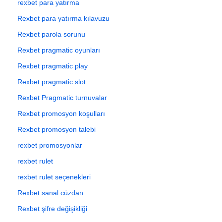
rexbet para yatırma
Rexbet para yatırma kılavuzu
Rexbet parola sorunu
Rexbet pragmatic oyunları
Rexbet pragmatic play
Rexbet pragmatic slot
Rexbet Pragmatic turnuvalar
Rexbet promosyon koşulları
Rexbet promosyon talebi
rexbet promosyonlar
rexbet rulet
rexbet rulet seçenekleri
Rexbet sanal cüzdan
Rexbet şifre değişikliği