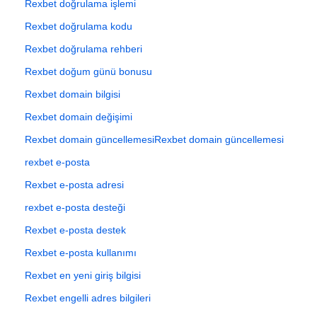
Rexbet doğrulama işlemi
Rexbet doğrulama kodu
Rexbet doğrulama rehberi
Rexbet doğum günü bonusu
Rexbet domain bilgisi
Rexbet domain değişimi
Rexbet domain güncellemesiRexbet domain güncellemesi
rexbet e-posta
Rexbet e-posta adresi
rexbet e-posta desteği
Rexbet e-posta destek
Rexbet e-posta kullanımı
Rexbet en yeni giriş bilgisi
Rexbet engelli adres bilgileri