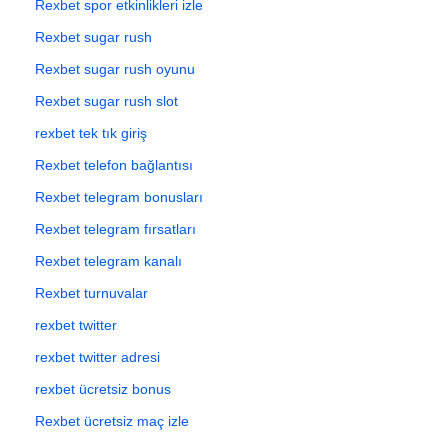
Rexbet spor etkinlikleri izle
Rexbet sugar rush
Rexbet sugar rush oyunu
Rexbet sugar rush slot
rexbet tek tık giriş
Rexbet telefon bağlantısı
Rexbet telegram bonusları
Rexbet telegram fırsatları
Rexbet telegram kanalı
Rexbet turnuvalar
rexbet twitter
rexbet twitter adresi
rexbet ücretsiz bonus
Rexbet ücretsiz maç izle