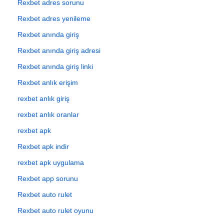
Rexbet adres sorunu
Rexbet adres yenileme
Rexbet anında giriş
Rexbet anında giriş adresi
Rexbet anında giriş linki
Rexbet anlık erişim
rexbet anlık giriş
rexbet anlık oranlar
rexbet apk
Rexbet apk indir
rexbet apk uygulama
Rexbet app sorunu
Rexbet auto rulet
Rexbet auto rulet oyunu