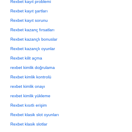
Rexbet kayıt problemi
Rexbet kayıt şartları
Rexbet kayıt sorunu
Rexbet kazanç fırsatları
Rexbet kazançlı bonuslar
Rexbet kazançlı oyunlar
Rexbet kilit açma
rexbet kimlik doğrulama
Rexbet kimlik kontrolü
rexbet kimlik onayı
rexbet kimlik yükleme
Rexbet kısıtlı erişim
Rexbet klasik slot oyunları
Rexbet klasik slotlar