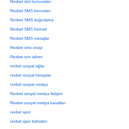
Rexbet slot turnuvaları
Rexbet SMS bonusları
Rexbet SMS doğrulama
Rexbet SMS hizmeti
Rexbet SMS mesajlar
Rexbet sms onayı
Rexbet son adres
rexbet sosyal ağlar
rexbet sosyal hesaplar
rexbet sosyal medya
Rexbet sosyal medya iletişim
Rexbet sosyal medya kanalları
rexbet spor
rexbet spor bahisleri