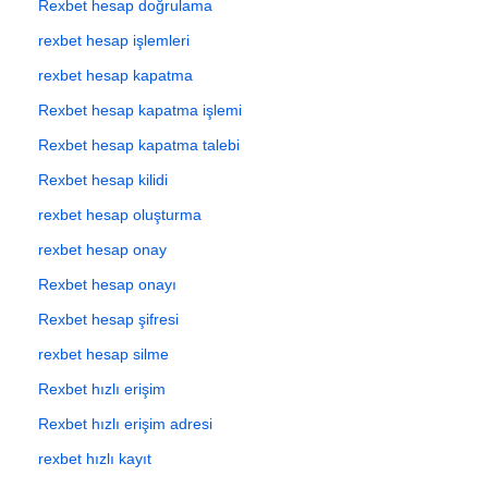
Rexbet hesap doğrulama
rexbet hesap işlemleri
rexbet hesap kapatma
Rexbet hesap kapatma işlemi
Rexbet hesap kapatma talebi
Rexbet hesap kilidi
rexbet hesap oluşturma
rexbet hesap onay
Rexbet hesap onayı
Rexbet hesap şifresi
rexbet hesap silme
Rexbet hızlı erişim
Rexbet hızlı erişim adresi
rexbet hızlı kayıt