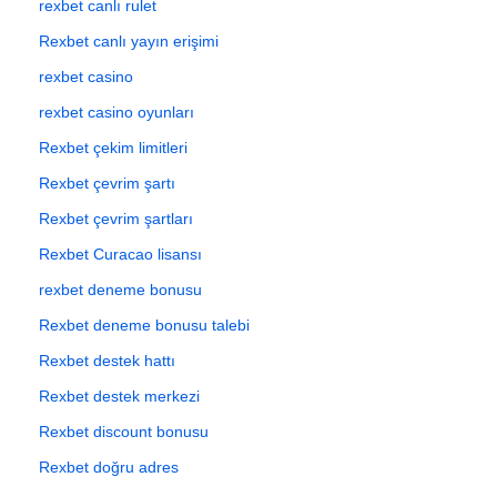
rexbet canlı rulet
Rexbet canlı yayın erişimi
rexbet casino
rexbet casino oyunları
Rexbet çekim limitleri
Rexbet çevrim şartı
Rexbet çevrim şartları
Rexbet Curacao lisansı
rexbet deneme bonusu
Rexbet deneme bonusu talebi
Rexbet destek hattı
Rexbet destek merkezi
Rexbet discount bonusu
Rexbet doğru adres