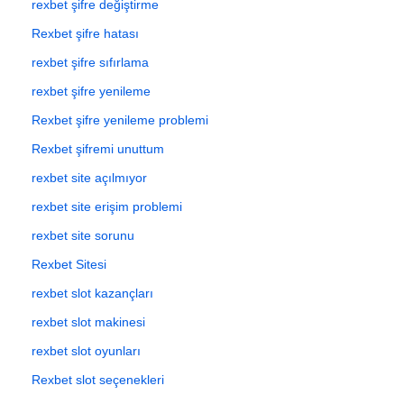
rexbet şifre değiştirme
Rexbet şifre hatası
rexbet şifre sıfırlama
rexbet şifre yenileme
Rexbet şifre yenileme problemi
Rexbet şifremi unuttum
rexbet site açılmıyor
rexbet site erişim problemi
rexbet site sorunu
Rexbet Sitesi
rexbet slot kazançları
rexbet slot makinesi
rexbet slot oyunları
Rexbet slot seçenekleri