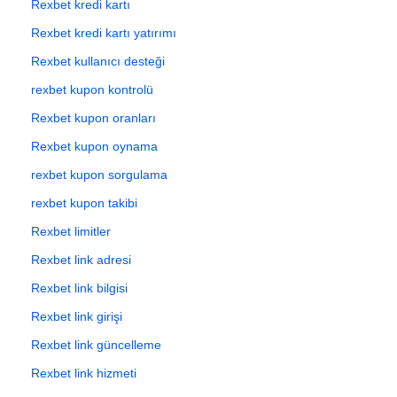
Rexbet kredi kartı
Rexbet kredi kartı yatırımı
Rexbet kullanıcı desteği
rexbet kupon kontrolü
Rexbet kupon oranları
Rexbet kupon oynama
rexbet kupon sorgulama
rexbet kupon takibi
Rexbet limitler
Rexbet link adresi
Rexbet link bilgisi
Rexbet link girişi
Rexbet link güncelleme
Rexbet link hizmeti