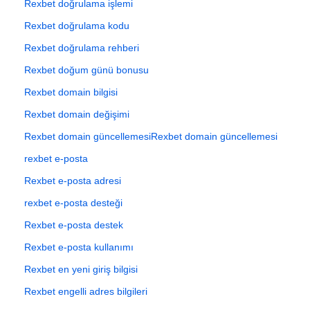
Rexbet doğrulama işlemi
Rexbet doğrulama kodu
Rexbet doğrulama rehberi
Rexbet doğum günü bonusu
Rexbet domain bilgisi
Rexbet domain değişimi
Rexbet domain güncellemesiRexbet domain güncellemesi
rexbet e-posta
Rexbet e-posta adresi
rexbet e-posta desteği
Rexbet e-posta destek
Rexbet e-posta kullanımı
Rexbet en yeni giriş bilgisi
Rexbet engelli adres bilgileri