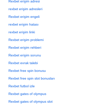
Rexbet erişim adresi
rexbet erişim adresleri
Rexbet erişim engeli
rexbet erişim hatası
rexbet erişim linki
Rexbet erişim problemi
Rexbet erişim rehberi
Rexbet erişim sorunu
Rexbet evrak talebi
Rexbet free spin bonusu
Rexbet free spin slot bonusları
Rexbet futbol izle
Rexbet gates of olympus
Rexbet gates of olympus slot