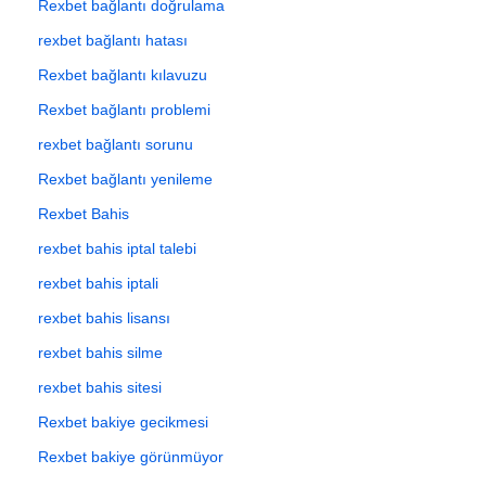
Rexbet bağlantı doğrulama
rexbet bağlantı hatası
Rexbet bağlantı kılavuzu
Rexbet bağlantı problemi
rexbet bağlantı sorunu
Rexbet bağlantı yenileme
Rexbet Bahis
rexbet bahis iptal talebi
rexbet bahis iptali
rexbet bahis lisansı
rexbet bahis silme
rexbet bahis sitesi
Rexbet bakiye gecikmesi
Rexbet bakiye görünmüyor