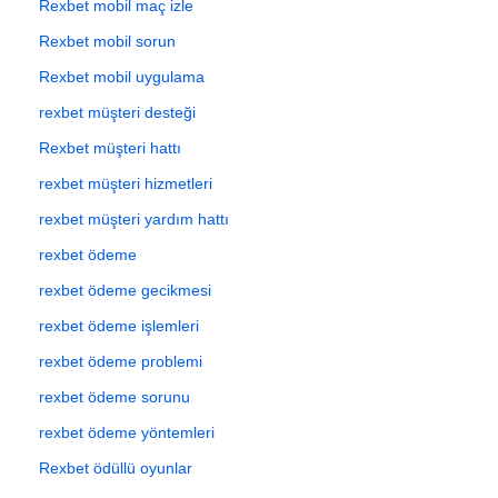
Rexbet mobil maç izle
Rexbet mobil sorun
Rexbet mobil uygulama
rexbet müşteri desteği
Rexbet müşteri hattı
rexbet müşteri hizmetleri
rexbet müşteri yardım hattı
rexbet ödeme
rexbet ödeme gecikmesi
rexbet ödeme işlemleri
rexbet ödeme problemi
rexbet ödeme sorunu
rexbet ödeme yöntemleri
Rexbet ödüllü oyunlar