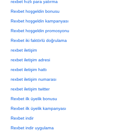
rexbet hızlı para yatırma
Rexbet hoşgeldin bonusu
Rexbet hoşgeldin kampanyası
Rexbet hoşgeldin promosyonu
Rexbet iki faktörlü doğrulama
rexbet iletişim
rexbet iletişim adresi
rexbet iletişim hattı
rexbet iletişim numarası
rexbet iletişim twitter
Rexbet ilk üyelik bonusu
Rexbet ilk üyelik kampanyası
Rexbet indir
Rexbet indir uygulama