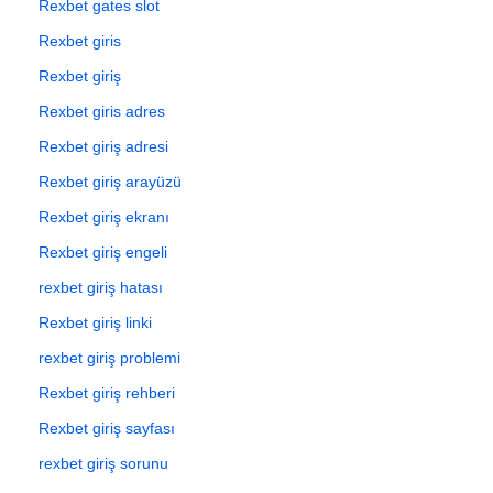
Rexbet gates slot
Rexbet giris
Rexbet giriş
Rexbet giris adres
Rexbet giriş adresi
Rexbet giriş arayüzü
Rexbet giriş ekranı
Rexbet giriş engeli
rexbet giriş hatası
Rexbet giriş linki
rexbet giriş problemi
Rexbet giriş rehberi
Rexbet giriş sayfası
rexbet giriş sorunu