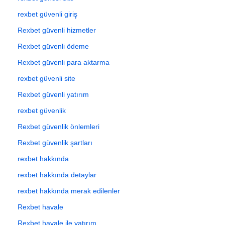
rexbet güvenli giriş
Rexbet güvenli hizmetler
Rexbet güvenli ödeme
Rexbet güvenli para aktarma
rexbet güvenli site
Rexbet güvenli yatırım
rexbet güvenlik
Rexbet güvenlik önlemleri
Rexbet güvenlik şartları
rexbet hakkında
rexbet hakkında detaylar
rexbet hakkında merak edilenler
Rexbet havale
Rexbet havale ile yatırım