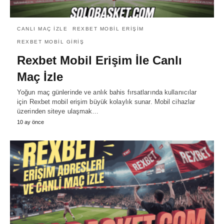
CANLI MAÇ IZLE
REXBET MOBIL ERIŞIM
REXBET MOBIL GIRIŞ
Rexbet Mobil Erişim İle Canlı
Maç İzle
Yoğun maç günlerinde ve anlık bahis fırsatlarında kullanıcılar
için Rexbet mobil erişim büyük kolaylık sunar. Mobil cihazlar
üzerinden siteye ulaşmak…
10 ay önce