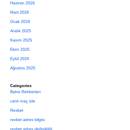
Haziran 2026
Mart 2026
Ocak 2026
Aralık 2025
Kasım 2025
Ekim 2025
Eylül 2025
Ağustos 2025
Categories
Bahis Rehberleri
canlı maç izle
Rexbet
rexbet adres bilgisi
rexbet adres değişikliği