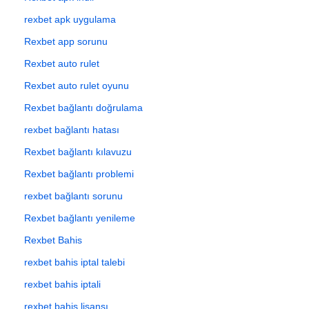
rexbet apk uygulama
Rexbet app sorunu
Rexbet auto rulet
Rexbet auto rulet oyunu
Rexbet bağlantı doğrulama
rexbet bağlantı hatası
Rexbet bağlantı kılavuzu
Rexbet bağlantı problemi
rexbet bağlantı sorunu
Rexbet bağlantı yenileme
Rexbet Bahis
rexbet bahis iptal talebi
rexbet bahis iptali
rexbet bahis lisansı