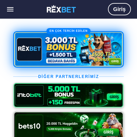
Giriş
EN ÇOK TERCİH EDİLEN
DİĞER PARTNERLERİMİZ