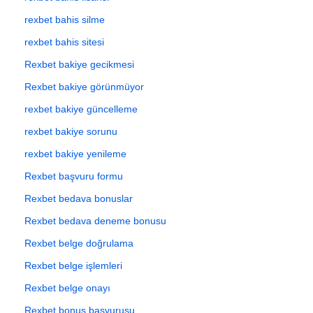
rexbet bahis silme
rexbet bahis sitesi
Rexbet bakiye gecikmesi
Rexbet bakiye görünmüyor
rexbet bakiye güncelleme
rexbet bakiye sorunu
rexbet bakiye yenileme
Rexbet başvuru formu
Rexbet bedava bonuslar
Rexbet bedava deneme bonusu
Rexbet belge doğrulama
Rexbet belge işlemleri
Rexbet belge onayı
Rexbet bonus başvurusu