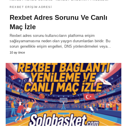
REXBET ERIŞIM ADRESI
Rexbet Adres Sorunu Ve Canlı
Maç İzle
Rexbet adres sorunu kullanıcıların platforma erişim
sağlayamamasına neden olan yaygın durumlardan biridir. Bu
sorun genellikle erişim engelleri, DNS yönlendirmeleri veya…
10 ay önce