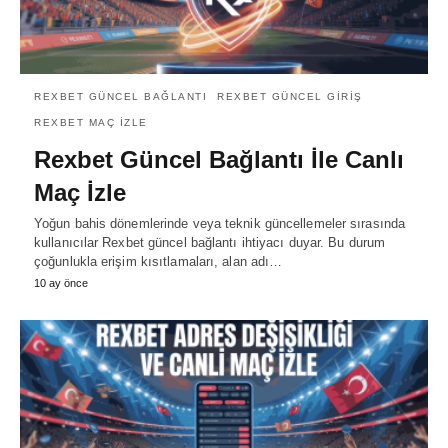
REXBET GÜNCEL BAĞLANTI
REXBET GÜNCEL GIRIŞ
REXBET MAÇ IZLE
Rexbet Güncel Bağlantı İle Canlı
Maç İzle
Yoğun bahis dönemlerinde veya teknik güncellemeler sırasında
kullanıcılar Rexbet güncel bağlantı ihtiyacı duyar. Bu durum
çoğunlukla erişim kısıtlamaları, alan adı…
10 ay önce