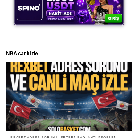
NBA canlı izle
REXBET ADRES SORUNU
REXBET BAĞLANTI PROBLEMI