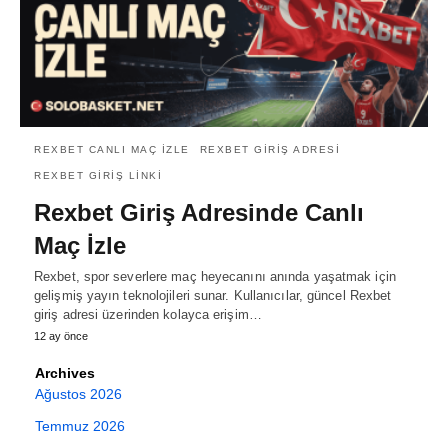
REXBET CANLI MAÇ IZLE
REXBET GIRIŞ ADRESI
REXBET GIRIŞ LINKI
Rexbet Giriş Adresinde Canlı
Maç İzle
Rexbet, spor severlere maç heyecanını anında yaşatmak için
gelişmiş yayın teknolojileri sunar. Kullanıcılar, güncel Rexbet
giriş adresi üzerinden kolayca erişim…
12 ay önce
Archives
Ağustos 2026
Temmuz 2026