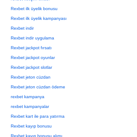
Rexbet ilk üyelik bonusu
Rexbet ilk üyelik kampanyası
Rexbet indir
Rexbet indir uygulama
Rexbet jackpot fırsatı
Rexbet jackpot oyunlar
Rexbet jackpot slotlar
Rexbet jeton cüzdan
Rexbet jeton cüzdan ödeme
rexbet kampanya
rexbet kampanyalar
Rexbet kart ile para yatırma
Rexbet kayıp bonusu
Rexbet kayıp bonusu alımı