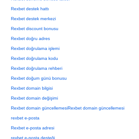
Rexbet destek hattı
Rexbet destek merkezi
Rexbet discount bonusu
Rexbet doğru adres
Rexbet doğrulama işlemi
Rexbet doğrulama kodu
Rexbet doğrulama rehberi
Rexbet doğum günü bonusu
Rexbet domain bilgisi
Rexbet domain değişimi
Rexbet domain güncellemesiRexbet domain güncellemesi
rexbet e-posta
Rexbet e-posta adresi
rexbet e-posta desteği