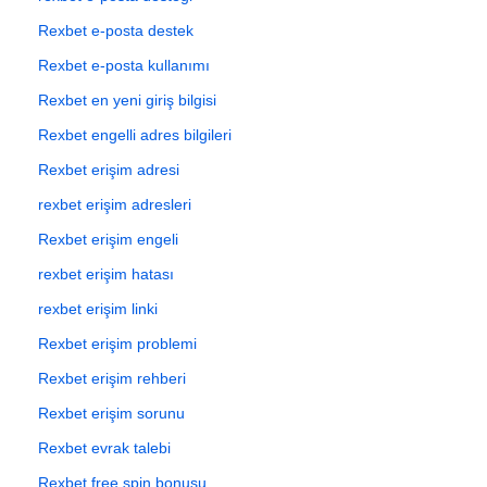
Rexbet e-posta destek
Rexbet e-posta kullanımı
Rexbet en yeni giriş bilgisi
Rexbet engelli adres bilgileri
Rexbet erişim adresi
rexbet erişim adresleri
Rexbet erişim engeli
rexbet erişim hatası
rexbet erişim linki
Rexbet erişim problemi
Rexbet erişim rehberi
Rexbet erişim sorunu
Rexbet evrak talebi
Rexbet free spin bonusu