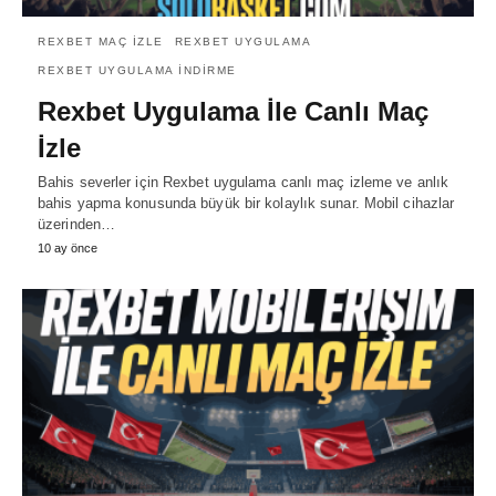
REXBET MAÇ IZLE
REXBET UYGULAMA
REXBET UYGULAMA INDIRME
Rexbet Uygulama İle Canlı Maç
İzle
Bahis severler için Rexbet uygulama canlı maç izleme ve anlık
bahis yapma konusunda büyük bir kolaylık sunar. Mobil cihazlar
üzerinden…
10 ay önce