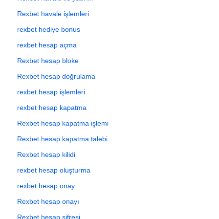
Rexbet havale işlemleri
rexbet hediye bonus
rexbet hesap açma
Rexbet hesap bloke
Rexbet hesap doğrulama
rexbet hesap işlemleri
rexbet hesap kapatma
Rexbet hesap kapatma işlemi
Rexbet hesap kapatma talebi
Rexbet hesap kilidi
rexbet hesap oluşturma
rexbet hesap onay
Rexbet hesap onayı
Rexbet hesap şifresi