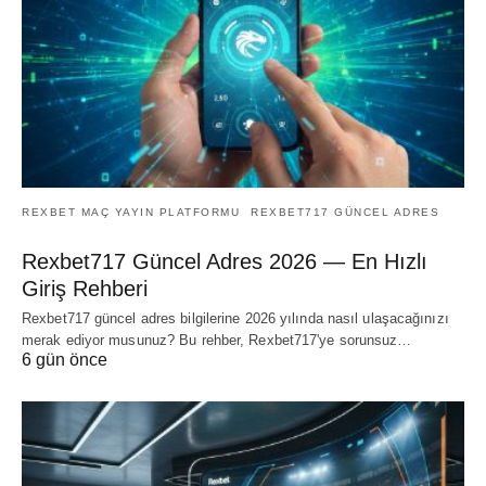
REXBET MAÇ YAYIN PLATFORMU
REXBET717 GÜNCEL ADRES
Rexbet717 Güncel Adres 2026 — En Hızlı
Giriş Rehberi
Rexbet717 güncel adres bilgilerine 2026 yılında nasıl ulaşacağınızı
merak ediyor musunuz? Bu rehber, Rexbet717'ye sorunsuz…
6 gün önce