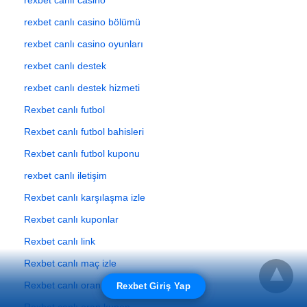
rexbet canlı casino
rexbet canlı casino bölümü
rexbet canlı casino oyunları
rexbet canlı destek
rexbet canlı destek hizmeti
Rexbet canlı futbol
Rexbet canlı futbol bahisleri
Rexbet canlı futbol kuponu
rexbet canlı iletişim
Rexbet canlı karşılaşma izle
Rexbet canlı kuponlar
Rexbet canlı link
Rexbet canlı maç izle
Rexbet canlı oran bahisleri
Rexbet Giriş Yap