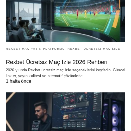
REXBET MAÇ YAYIN PLATFORMU
REXBET ÜCRETSIZ MAÇ IZLE
Rexbet Ücretsiz Maç İzle 2026 Rehberi
2026 yılında Rexbet ücretsiz maç izle seçeneklerini keşfedin. Güncel
linkler, yayın kalitesi ve alternatif çözümlerle…
1 hafta önce