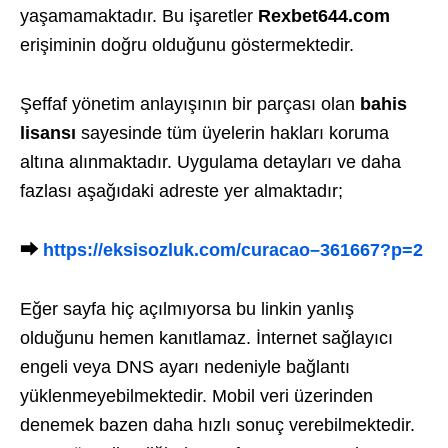
yaşamamaktadır. Bu işaretler
Rexbet644.com
erişiminin doğru olduğunu göstermektedir.
Şeffaf yönetim anlayışının bir parçası olan
bahis
lisansı
sayesinde tüm üyelerin hakları koruma
altına alınmaktadır. Uygulama detayları ve daha
fazlası aşağıdaki adreste yer almaktadır;
⮕
https://eksisozluk.com/curacao–361667?p=2
Eğer sayfa hiç açılmıyorsa bu linkin yanlış
olduğunu hemen kanıtlamaz. İnternet sağlayıcı
engeli veya DNS ayarı nedeniyle bağlantı
yüklenmeyebilmektedir. Mobil veri üzerinden
denemek bazen daha hızlı sonuç verebilmektedir.