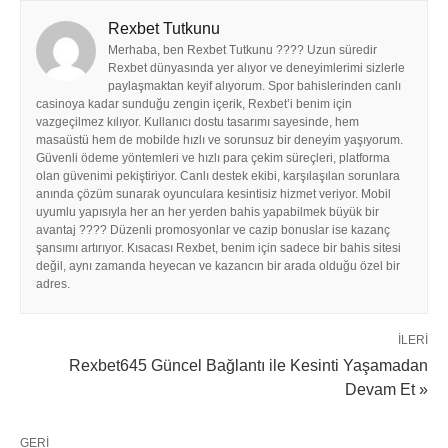
Rexbet Tutkunu
Merhaba, ben Rexbet Tutkunu ???? Uzun süredir
Rexbet dünyasında yer alıyor ve deneyimlerimi sizlerle
paylaşmaktan keyif alıyorum. Spor bahislerinden canlı
casinoya kadar sunduğu zengin içerik, Rexbet’i benim için
vazgeçilmez kılıyor. Kullanıcı dostu tasarımı sayesinde, hem
masaüstü hem de mobilde hızlı ve sorunsuz bir deneyim yaşıyorum.
Güvenli ödeme yöntemleri ve hızlı para çekim süreçleri, platforma
olan güvenimi pekiştiriyor. Canlı destek ekibi, karşılaşılan sorunlara
anında çözüm sunarak oyunculara kesintisiz hizmet veriyor. Mobil
uyumlu yapısıyla her an her yerden bahis yapabilmek büyük bir
avantaj ???? Düzenli promosyonlar ve cazip bonuslar ise kazanç
şansımı artırıyor. Kısacası Rexbet, benim için sadece bir bahis sitesi
değil, aynı zamanda heyecan ve kazancın bir arada olduğu özel bir
adres.
İLERI
Rexbet645 Güncel Bağlantı ile Kesinti Yaşamadan
Devam Et »
GERI