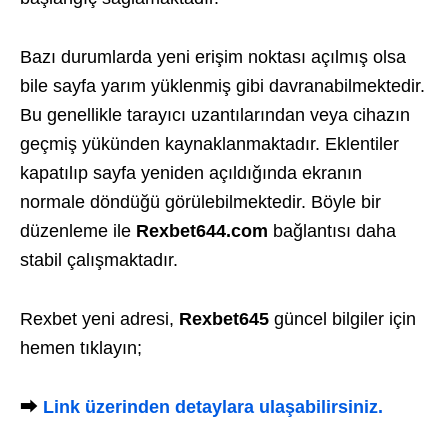
Bazı durumlarda yeni erişim noktası açılmış olsa
bile sayfa yarım yüklenmiş gibi davranabilmektedir.
Bu genellikle tarayıcı uzantılarından veya cihazın
geçmiş yükünden kaynaklanmaktadır. Eklentiler
kapatılıp sayfa yeniden açıldığında ekranın
normale döndüğü görülebilmektedir. Böyle bir
düzenleme ile
Rexbet644.com
bağlantısı daha
stabil çalışmaktadır.
Rexbet yeni adresi,
Rexbet645
güncel bilgiler için
hemen tıklayın;
⮕
Link üzerinden detaylara ulaşabilirsiniz.