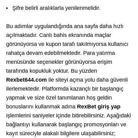
Şifre belirli aralıklarla yenilenmelidir.
Bu adımlar uygulandığında ana sayfa daha hızlı
açılmaktadır. Canlı bahis ekranında maçlar
görünüyorsa ve kupon tarafı takılmıyorsa kullanıcı
rahatça devam edebilmektedir. Para yatırma
menüsünde seçenekler görünüyorsa erişim
tarafında kopukluk yoktur. Bu yüzden
Rexbet644.com
ile siteyi açma yolu daha güvenli
ilerlemektedir. Platformda kazançlı bir başlangıç
yapmak ve size özel tanımlanan hoş geldin
bonuslarını kullanmak adına
RexBet giriş yap
işlemlerini saniyeler içinde bitirebilirsiniz. Aşağıdaki
bağlantıyı kullanarak başlangıç promosyonları ve
kayıt süreciyle alakalı bilgilere ulaşabilirsiniz;