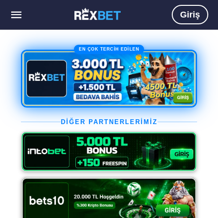
Giriş
EN ÇOK TERCİH EDİLEN
DİĞER PARTNERLERİMİZ