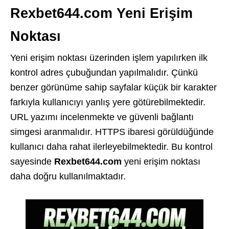
Rexbet644.com Yeni Erişim
Noktası
Yeni erişim noktası üzerinden işlem yapılırken ilk
kontrol adres çubuğundan yapılmalıdır. Çünkü
benzer görünüme sahip sayfalar küçük bir karakter
farkıyla kullanıcıyı yanlış yere götürebilmektedir.
URL yazımı incelenmekte ve güvenli bağlantı
simgesi aranmalıdır. HTTPS ibaresi görüldüğünde
kullanıcı daha rahat ilerleyebilmektedir. Bu kontrol
sayesinde
Rexbet644.com
yeni erişim noktası
daha doğru kullanılmaktadır.