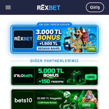
Giriş
EN ÇOK TERCİH EDİLEN
DİĞER PARTNERLERİMİZ