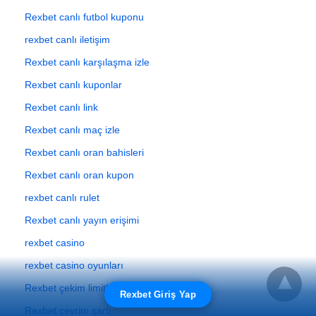
Rexbet canlı futbol kuponu
rexbet canlı iletişim
Rexbet canlı karşılaşma izle
Rexbet canlı kuponlar
Rexbet canlı link
Rexbet canlı maç izle
Rexbet canlı oran bahisleri
Rexbet canlı oran kupon
rexbet canlı rulet
Rexbet canlı yayın erişimi
rexbet casino
rexbet casino oyunları
Rexbet çekim limitleri
Rexbet Giriş Yap
Rexbet çevrim şartı