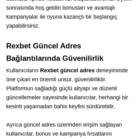
sonrasında hoş geldin bonusları ve avantajlı
kampanyalar ile oyuna kazançlı bir başlangıç
yapabilirsiniz.
Rexbet Güncel Adres
Bağlantılarında Güvenilirlik
Kullanıcıların
Rexbet güncel adres
deneyiminde
öne çıkan en önemli unsur, güvenilirliktir.
Platformun sağladığı güçlü altyapı ve düzenli
güncellemeler sayesinde kullanıcılar, herhangi bir
kesinti yaşamadan bahis keyfini sürdürebilir.
Ayrıca güncel adres üzerinden erişim sağlayan
kullanıcılar, bonus ve kampanya fırsatlarını