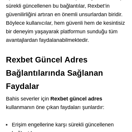
sürekli güncellenen bu bağlantılar, Rexbet’in
güvenilirliğini artıran en önemli unsurlardan biridir.
Böylece kullanıcılar, hem güvenli hem de kesintisiz
bir deneyim yaşayarak platformun sunduğu tüm
avantajlardan faydalanabilmektedir.
Rexbet Güncel Adres
Bağlantılarında Sağlanan
Faydalar
Bahis severler için
Rexbet güncel adres
kullanmanın öne çıkan faydaları şunlardır:
Erişim engellerine karşı sürekli güncellenen