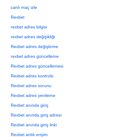
canlı maç izle
Rexbet
rexbet adres bilgisi
rexbet adres değişikliği
Rexbet adres değiştirme
rexbet adres güncelleme
Rexbet adres güncellemesi
Rexbet adres kontrolü
Rexbet adres sorunu
Rexbet adres yenileme
Rexbet anında giriş
Rexbet anında giriş adresi
Rexbet anında giriş linki
Rexbet anlık erişim