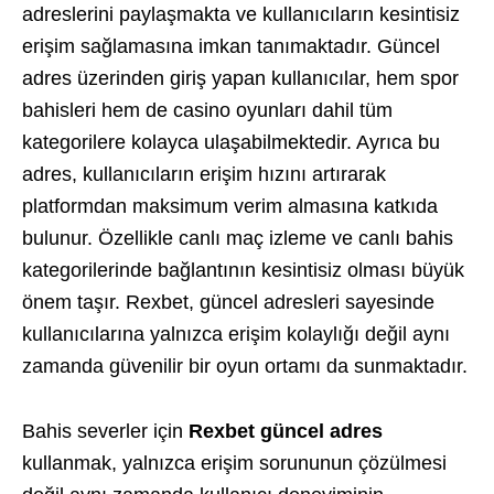
adreslerini paylaşmakta ve kullanıcıların kesintisiz
erişim sağlamasına imkan tanımaktadır. Güncel
adres üzerinden giriş yapan kullanıcılar, hem spor
bahisleri hem de casino oyunları dahil tüm
kategorilere kolayca ulaşabilmektedir. Ayrıca bu
adres, kullanıcıların erişim hızını artırarak
platformdan maksimum verim almasına katkıda
bulunur. Özellikle canlı maç izleme ve canlı bahis
kategorilerinde bağlantının kesintisiz olması büyük
önem taşır. Rexbet, güncel adresleri sayesinde
kullanıcılarına yalnızca erişim kolaylığı değil aynı
zamanda güvenilir bir oyun ortamı da sunmaktadır.
Bahis severler için
Rexbet güncel adres
kullanmak, yalnızca erişim sorununun çözülmesi