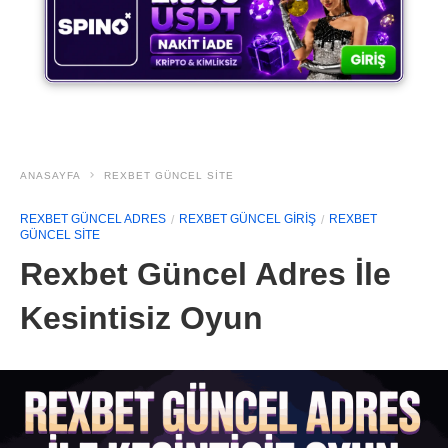
ANASAYFA
REXBET GÜNCEL SITE
REXBET GÜNCEL ADRES
REXBET GÜNCEL GIRIŞ
REXBET
GÜNCEL SITE
Rexbet Güncel Adres İle
Kesintisiz Oyun