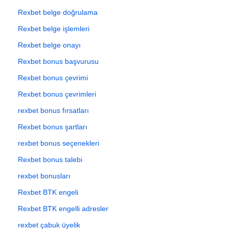
Rexbet belge doğrulama
Rexbet belge işlemleri
Rexbet belge onayı
Rexbet bonus başvurusu
Rexbet bonus çevrimi
Rexbet bonus çevrimleri
rexbet bonus fırsatları
Rexbet bonus şartları
rexbet bonus seçenekleri
Rexbet bonus talebi
rexbet bonusları
Rexbet BTK engeli
Rexbet BTK engelli adresler
rexbet çabuk üyelik