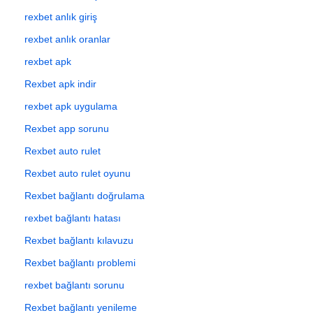
rexbet anlık giriş
rexbet anlık oranlar
rexbet apk
Rexbet apk indir
rexbet apk uygulama
Rexbet app sorunu
Rexbet auto rulet
Rexbet auto rulet oyunu
Rexbet bağlantı doğrulama
rexbet bağlantı hatası
Rexbet bağlantı kılavuzu
Rexbet bağlantı problemi
rexbet bağlantı sorunu
Rexbet bağlantı yenileme