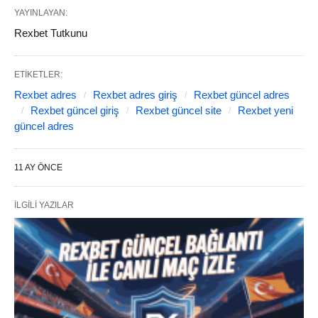
YAYINLAYAN:
Rexbet Tutkunu
ETIKETLER:
Rexbet adres
Rexbet adres giriş
Rexbet güncel adres
Rexbet güncel giriş
Rexbet güncel site
Rexbet yeni
güncel adres
11 AY ÖNCE
İLGILI YAZILAR