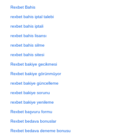
Rexbet Bahis
rexbet bahis iptal talebi
rexbet bahis iptali
rexbet bahis lisansı
rexbet bahis silme
rexbet bahis sitesi
Rexbet bakiye gecikmesi
Rexbet bakiye görünmüyor
rexbet bakiye güncelleme
rexbet bakiye sorunu
rexbet bakiye yenileme
Rexbet başvuru formu
Rexbet bedava bonuslar
Rexbet bedava deneme bonusu