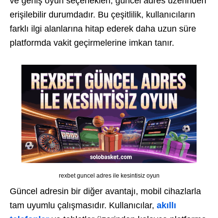
ve geniş oyun seçenekleri, güncel adres üzerinden
erişilebilir durumdadır. Bu çeşitlilik, kullanıcıların
farklı ilgi alanlarına hitap ederek daha uzun süre
platformda vakit geçirmelerine imkan tanır.
rexbet guncel adres ile kesintisiz oyun
Güncel adresin bir diğer avantajı, mobil cihazlarla
tam uyumlu çalışmasıdır. Kullanıcılar,
akıllı