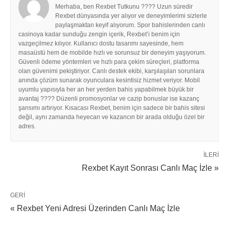
Merhaba, ben Rexbet Tutkunu ???? Uzun süredir
Rexbet dünyasında yer alıyor ve deneyimlerimi sizlerle
paylaşmaktan keyif alıyorum. Spor bahislerinden canlı
casinoya kadar sunduğu zengin içerik, Rexbet’i benim için
vazgeçilmez kılıyor. Kullanıcı dostu tasarımı sayesinde, hem
masaüstü hem de mobilde hızlı ve sorunsuz bir deneyim yaşıyorum.
Güvenli ödeme yöntemleri ve hızlı para çekim süreçleri, platforma
olan güvenimi pekiştiriyor. Canlı destek ekibi, karşılaşılan sorunlara
anında çözüm sunarak oyunculara kesintisiz hizmet veriyor. Mobil
uyumlu yapısıyla her an her yerden bahis yapabilmek büyük bir
avantaj ???? Düzenli promosyonlar ve cazip bonuslar ise kazanç
şansımı artırıyor. Kısacası Rexbet, benim için sadece bir bahis sitesi
değil, aynı zamanda heyecan ve kazancın bir arada olduğu özel bir
adres.
İLERI
Rexbet Kayıt Sonrası Canlı Maç İzle »
GERI
« Rexbet Yeni Adresi Üzerinden Canlı Maç İzle