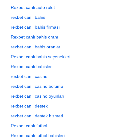
Rexbet canlı auto rulet
rexbet canlı bahis
rexbet canlı bahis firması
Rexbet canlı bahis oranı
rexbet canlı bahis oranları
Rexbet canlı bahis seçenekleri
Rexbet canlı bahisler
rexbet canlı casino
rexbet canlı casino bölümü
rexbet canlı casino oyunları
rexbet canlı destek
rexbet canlı destek hizmeti
Rexbet canlı futbol
Rexbet canlı futbol bahisleri