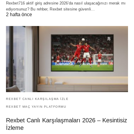
Rexbet716 aktif giriş adresine 2026'da nasıl ulaşacağınızı merak mı
ediyorsunuz? Bu rehber, Rexbet sitesine güvenli…
2 hafta önce
REXBET CANLI KARŞILAŞMA IZLE
REXBET MAÇ YAYIN PLATFORMU
Rexbet Canlı Karşılaşmaları 2026 – Kesintisiz
İzleme