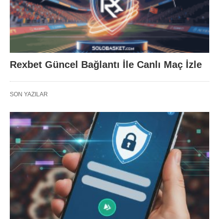
Rexbet Güncel Bağlantı İle Canlı Maç İzle
SON YAZILAR