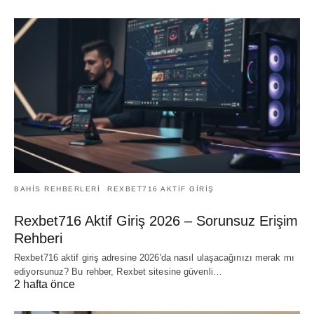
BAHIS REHBERLERI
REXBET716 AKTIF GIRIŞ
Rexbet716 Aktif Giriş 2026 – Sorunsuz Erişim
Rehberi
Rexbet716 aktif giriş adresine 2026'da nasıl ulaşacağınızı merak mı
ediyorsunuz? Bu rehber, Rexbet sitesine güvenli…
2 hafta önce