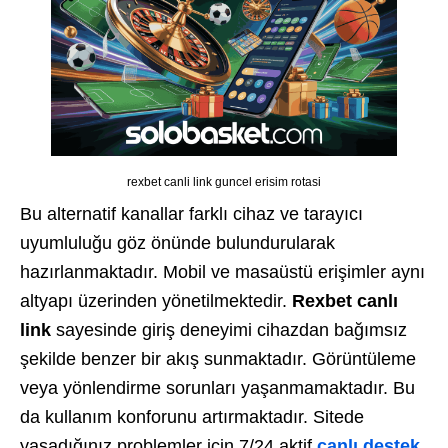
rexbet canli link guncel erisim rotasi
Bu alternatif kanallar farklı cihaz ve tarayıcı
uyumluluğu göz önünde bulundurularak
hazırlanmaktadır. Mobil ve masaüstü erişimler aynı
altyapı üzerinden yönetilmektedir.
Rexbet canlı
link
sayesinde giriş deneyimi cihazdan bağımsız
şekilde benzer bir akış sunmaktadır. Görüntüleme
veya yönlendirme sorunları yaşanmamaktadır. Bu
da kullanım konforunu artırmaktadır. Sitede
yaşadığınız problemler için 7/24 aktif
canlı destek