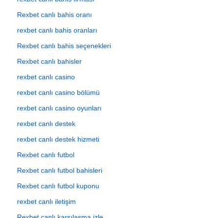
Rexbet canlı bahis oranı
rexbet canlı bahis oranları
Rexbet canlı bahis seçenekleri
Rexbet canlı bahisler
rexbet canlı casino
rexbet canlı casino bölümü
rexbet canlı casino oyunları
rexbet canlı destek
rexbet canlı destek hizmeti
Rexbet canlı futbol
Rexbet canlı futbol bahisleri
Rexbet canlı futbol kuponu
rexbet canlı iletişim
Rexbet canlı karşılaşma izle