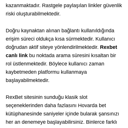
kazanmaktadır. Rastgele paylaşılan linkler güvenlik
riski oluşturabilmektedir.
Doğru kaynaktan alınan bağlantı kullanıldığında
erişim süreci oldukça kısa sürmektedir. Kullanıcı
doğrudan aktif siteye yönlendirilmektedir.
Rexbet
canlı link
bu noktada arama süresini kısaltan bir
rol üstlenmektedir. Böylece kullanıcı zaman
kaybetmeden platformu kullanmaya
başlayabilmektedir.
RexBet sitesinin sunduğu klasik slot
seçeneklerinden daha fazlasını Hovarda bet
kütüphanesinde saniyeler içinde bularak şansınızı
her an denemeye başlayabilirsiniz. Binlerce farklı