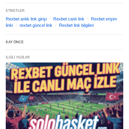
ETIKETLER:
Rexbet anlık link girişi
Rexbet canlı link
Rexbet erişim
linki
rexbet güncel link
Rexbet link bilgileri
8 AY ÖNCE
İLGILI YAZILAR