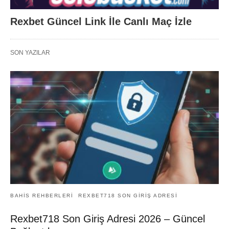
Rexbet Güncel Link İle Canlı Maç İzle
SON YAZILAR
BAHIS REHBERLERI
REXBET718 SON GIRIŞ ADRESI
Rexbet718 Son Giriş Adresi 2026 – Güncel