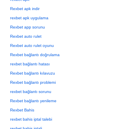
Rexbet apk indir
rexbet apk uygulama
Rexbet app sorunu
Rexbet auto rulet
Rexbet auto rulet oyunu
Rexbet bağlantı doğrulama
rexbet bağlantı hatası
Rexbet bağlantı kılavuzu
Rexbet bağlantı problemi
rexbet bağlantı sorunu
Rexbet bağlantı yenileme
Rexbet Bahis
rexbet bahis iptal talebi
rexbet bahis iptali