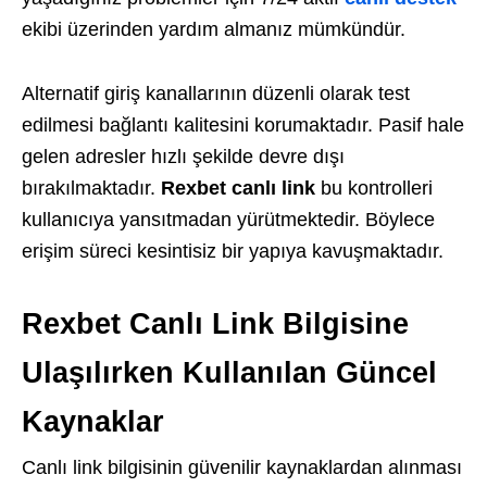
ekibi üzerinden yardım almanız mümkündür.
Alternatif giriş kanallarının düzenli olarak test
edilmesi bağlantı kalitesini korumaktadır. Pasif hale
gelen adresler hızlı şekilde devre dışı
bırakılmaktadır.
Rexbet canlı link
bu kontrolleri
kullanıcıya yansıtmadan yürütmektedir. Böylece
erişim süreci kesintisiz bir yapıya kavuşmaktadır.
Rexbet Canlı Link Bilgisine
Ulaşılırken Kullanılan Güncel
Kaynaklar
Canlı link bilgisinin güvenilir kaynaklardan alınması