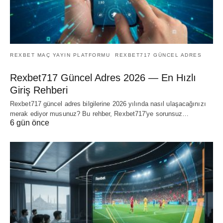
REXBET MAÇ YAYIN PLATFORMU
REXBET717 GÜNCEL ADRES
Rexbet717 Güncel Adres 2026 — En Hızlı
Giriş Rehberi
Rexbet717 güncel adres bilgilerine 2026 yılında nasıl ulaşacağınızı
merak ediyor musunuz? Bu rehber, Rexbet717'ye sorunsuz…
6 gün önce