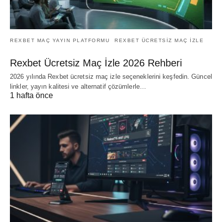
REXBET MAÇ YAYIN PLATFORMU
REXBET ÜCRETSIZ MAÇ IZLE
Rexbet Ücretsiz Maç İzle 2026 Rehberi
2026 yılında Rexbet ücretsiz maç izle seçeneklerini keşfedin. Güncel
linkler, yayın kalitesi ve alternatif çözümlerle…
1 hafta önce