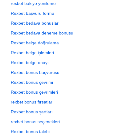
rexbet bakiye yenileme
Rexbet başvuru formu
Rexbet bedava bonuslar
Rexbet bedava deneme bonusu
Rexbet belge doğrulama
Rexbet belge işlemleri
Rexbet belge onayı
Rexbet bonus başvurusu
Rexbet bonus çevrimi
Rexbet bonus çevrimleri
rexbet bonus fırsatları
Rexbet bonus şartları
rexbet bonus seçenekleri
Rexbet bonus talebi