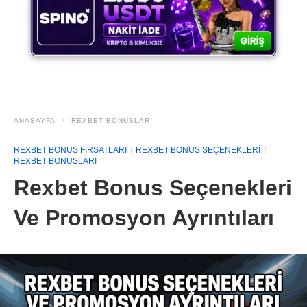
ANASAYFA
REXBET BONUSLARI
REXBET BONUS FIRSATLARI
REXBET BONUS SEÇENEKLERI
REXBET BONUSLARI
Rexbet Bonus Seçenekleri
Ve Promosyon Ayrıntıları