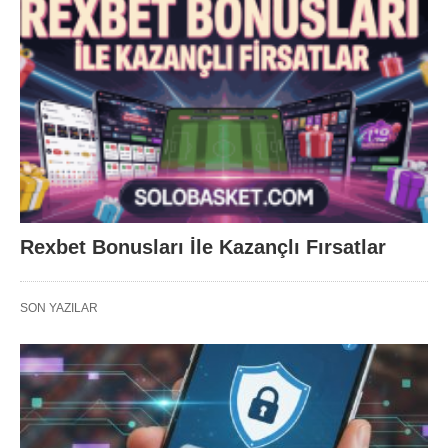
Rexbet Bonusları İle Kazançlı Fırsatlar
SON YAZILAR