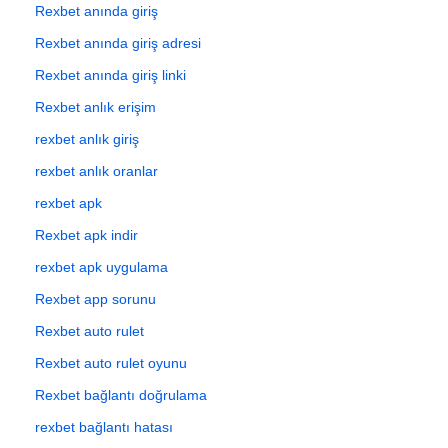
Rexbet anında giriş
Rexbet anında giriş adresi
Rexbet anında giriş linki
Rexbet anlık erişim
rexbet anlık giriş
rexbet anlık oranlar
rexbet apk
Rexbet apk indir
rexbet apk uygulama
Rexbet app sorunu
Rexbet auto rulet
Rexbet auto rulet oyunu
Rexbet bağlantı doğrulama
rexbet bağlantı hatası