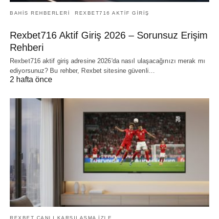
BAHIS REHBERLERI
REXBET716 AKTIF GIRIŞ
Rexbet716 Aktif Giriş 2026 – Sorunsuz Erişim
Rehberi
Rexbet716 aktif giriş adresine 2026'da nasıl ulaşacağınızı merak mı
ediyorsunuz? Bu rehber, Rexbet sitesine güvenli…
2 hafta önce
REXBET CANLI KARŞILAŞMA IZLE