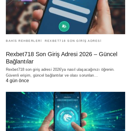
BAHIS REHBERLERI
REXBET718 SON GIRIŞ ADRESI
Rexbet718 Son Giriş Adresi 2026 – Güncel
Bağlantılar
Rexbet718 son giriş adresi 2026'ya nasıl ulaşacağınızı öğrenin.
Güvenli erişim, güncel bağlantılar ve olası sorunları…
4 gün önce