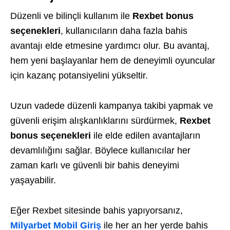
Düzenli ve bilinçli kullanım ile
Rexbet bonus
seçenekleri
, kullanıcıların daha fazla bahis
avantajı elde etmesine yardımcı olur. Bu avantaj,
hem yeni başlayanlar hem de deneyimli oyuncular
için kazanç potansiyelini yükseltir.
Uzun vadede düzenli kampanya takibi yapmak ve
güvenli erişim alışkanlıklarını sürdürmek,
Rexbet
bonus seçenekleri
ile elde edilen avantajların
devamlılığını sağlar. Böylece kullanıcılar her
zaman karlı ve güvenli bir bahis deneyimi
yaşayabilir.
Eğer Rexbet sitesinde bahis yapıyorsanız,
Milyarbet Mobil Giriş
ile her an her yerde bahis