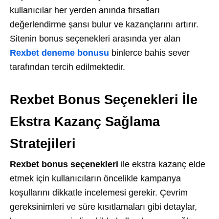
kullanıcılar her yerden anında fırsatları
değerlendirme şansı bulur ve kazançlarını artırır.
Sitenin bonus seçenekleri arasında yer alan
Rexbet deneme bonusu
binlerce bahis sever
tarafından tercih edilmektedir.
Rexbet Bonus Seçenekleri İle
Ekstra Kazanç Sağlama
Stratejileri
Rexbet bonus seçenekleri
ile ekstra kazanç elde
etmek için kullanıcıların öncelikle kampanya
koşullarını dikkatle incelemesi gerekir. Çevrim
gereksinimleri ve süre kısıtlamaları gibi detaylar,