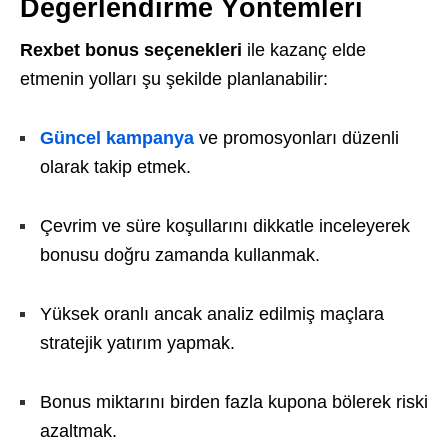
Değerlendirme Yöntemleri
Rexbet bonus seçenekleri
ile kazanç elde
etmenin yolları şu şekilde planlanabilir:
Güncel kampanya
ve promosyonları düzenli
olarak takip etmek.
Çevrim ve süre koşullarını dikkatle inceleyerek
bonusu doğru zamanda kullanmak.
Yüksek oranlı ancak analiz edilmiş maçlara
stratejik yatırım yapmak.
Bonus miktarını birden fazla kupona bölerek riski
azaltmak.