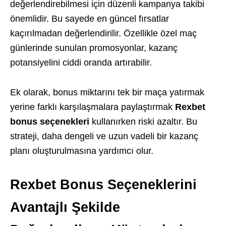
değerlendirebilmesi için düzenli kampanya takibi
önemlidir. Bu sayede en güncel fırsatlar
kaçırılmadan değerlendirilir. Özellikle özel maç
günlerinde sunulan promosyonlar, kazanç
potansiyelini ciddi oranda artırabilir.
Ek olarak, bonus miktarını tek bir maça yatırmak
yerine farklı karşılaşmalara paylaştırmak
Rexbet
bonus seçenekleri
kullanırken riski azaltır. Bu
strateji, daha dengeli ve uzun vadeli bir kazanç
planı oluşturulmasına yardımcı olur.
Rexbet Bonus Seçeneklerini
Avantajlı Şekilde